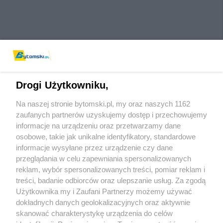
Drogi Użytkowniku,
Na naszej stronie bytomski.pl, my oraz naszych 1162
Wydawca mediów
lokalnych
zaufanych partnerów uzyskujemy dostęp i przechowujemy
informacje na urządzeniu oraz przetwarzamy dane
osobowe, takie jak unikalne identyfikatory, standardowe
informacje wysyłane przez urządzenie czy dane
przeglądania w celu zapewniania spersonalizowanych
reklam, wybór spersonalizowanych treści, pomiar reklam i
Nie zapomnij
treści, badanie odbiorców oraz ulepszanie usług. Za zgodą
zapoznać się z:
polityką prywatności
regulamin korzystania z portali
Użytkownika my i Zaufani Partnerzy możemy używać
Twoje
miasto
Skontaktuj się
z nami
dokładnych danych geolokalizacyjnych oraz aktywnie
Piekary Śląskie
Kontakt
skanować charakterystykę urządzenia do celów
Chorzów
Wydawca