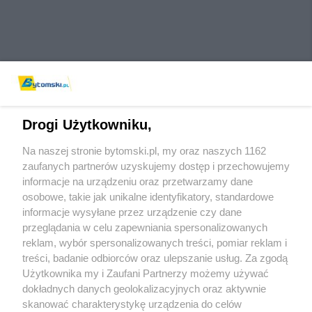
Drogi Użytkowniku,
Na naszej stronie bytomski.pl, my oraz naszych 1162
Wydawca mediów
lokalnych
zaufanych partnerów uzyskujemy dostęp i przechowujemy
informacje na urządzeniu oraz przetwarzamy dane
osobowe, takie jak unikalne identyfikatory, standardowe
informacje wysyłane przez urządzenie czy dane
przeglądania w celu zapewniania spersonalizowanych
reklam, wybór spersonalizowanych treści, pomiar reklam i
Nie zapomnij
treści, badanie odbiorców oraz ulepszanie usług. Za zgodą
zapoznać się z:
polityką prywatności
regulamin korzystania z portali
Użytkownika my i Zaufani Partnerzy możemy używać
Twoje
miasto
Skontaktuj się
z nami
dokładnych danych geolokalizacyjnych oraz aktywnie
Piekary Śląskie
Kontakt
skanować charakterystykę urządzenia do celów
Chorzów
Wydawca