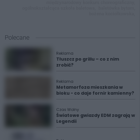
międzynarodowy konkurs choreograficzny,
ogólnokształcąca szkoła baletowa,
baletówka bytom,
bożena kociołkowska,
Polecane
Reklama
Tłuszcz po grillu – co z nim
zrobić?
Reklama
Metamorfoza mieszkania w
bloku - co daje fornir kamienny?
Czas Wolny
Światowe gwiazdy EDM zagrają w
Legendii