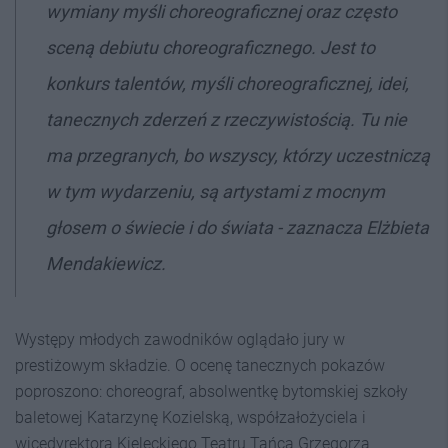
wymiany myśli choreograficznej oraz często
sceną debiutu choreograficznego. Jest to
konkurs talentów, myśli choreograficznej, idei,
tanecznych zderzeń z rzeczywistością. Tu nie
ma przegranych, bo wszyscy, którzy uczestniczą
w tym wydarzeniu, są artystami z mocnym
głosem o świecie i do świata - zaznacza Elżbieta
Mendakiewicz.
Występy młodych zawodników oglądało jury w
prestiżowym składzie. O ocenę tanecznych pokazów
poproszono: choreograf, absolwentkę bytomskiej szkoły
baletowej Katarzynę Kozielską, współzałożyciela i
wicedyrektora Kieleckiego Teatru Tańca Grzegorza