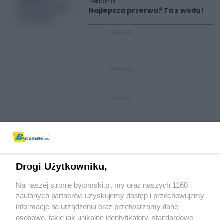
Reklama
Najlepsza przerwa? Ta z wodą!
REKLAMA
REKLAMA
REKLAMA
Drogi Użytkowniku,
Na naszej stronie bytomski.pl, my oraz naszych 1160
Wydawca mediów
lokalnych
zaufanych partnerów uzyskujemy dostęp i przechowujemy
informacje na urządzeniu oraz przetwarzamy dane
osobowe, takie jak unikalne identyfikatory, standardowe