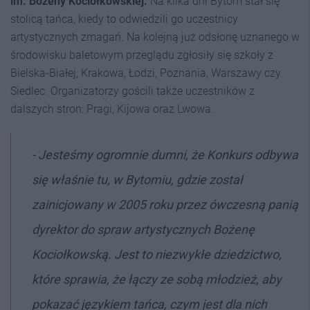
im. Bożeny Kociołkowskiej.
Na kilka dni Bytom stał się
stolicą tańca, kiedy to odwiedzili go uczestnicy
artystycznych zmagań. Na kolejną już odsłonę uznanego w
środowisku baletowym przeglądu zgłosiły się szkoły z
Bielska-Białej, Krakowa, Łodzi, Poznania, Warszawy czy
Siedlec. Organizatorzy gościli także uczestników z
dalszych stron: Pragi, Kijowa oraz Lwowa.
- Jesteśmy ogromnie dumni, że Konkurs odbywa
się właśnie tu, w Bytomiu, gdzie został
zainicjowany w 2005 roku przez ówczesną panią
dyrektor do spraw artystycznych Bożenę
Kociołkowską. Jest to niezwykłe dziedzictwo,
które sprawia, że łączy ze sobą młodzież, aby
pokazać językiem tańca, czym jest dla nich