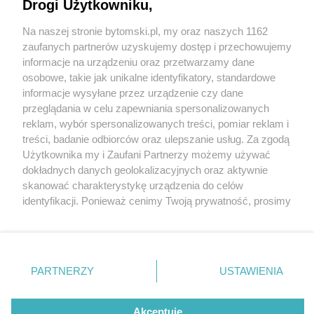
Remont zakończy się za nieco ponad miesiąc
Drogi Użytkowniku,
Na naszej stronie bytomski.pl, my oraz naszych 1162
Wydawca mediów
lokalnych
zaufanych partnerów uzyskujemy dostęp i przechowujemy
2 / 4
informacje na urządzeniu oraz przetwarzamy dane
osobowe, takie jak unikalne identyfikatory, standardowe
Modernizacja muszli
informacje wysyłane przez urządzenie czy dane
przeglądania w celu zapewniania spersonalizowanych
reklam, wybór spersonalizowanych treści, pomiar reklam i
Po dziewięciu latach od zakończenia budowy
Nie zapomnij
treści, badanie odbiorców oraz ulepszanie usług. Za zgodą
zapoznać się z:
polityką prywatności
regulamin korzystania z portali
amfiteatru w Parku Miejskim im, Franciszka Kachla
Użytkownika my i Zaufani Partnerzy możemy używać
Twoje
miasto
Skontakuj się
z nami
dokładnych danych geolokalizacyjnych oraz aktywnie
rozpoczęła się jego modernizacja. Remont muszli
Piekary Śląskie
Kontakt
skanować charakterystykę urządzenia do celów
Chorzów
Wydawca
zakończy się w sierpniu, a koszty prac szacowane są
identyfikacji. Ponieważ cenimy Twoją prywatność, prosimy
Tarnowskie Góry
Pogoda
na ponad 100 tysięcy złotych.
Ruda Śląska
Noclegi
o zgodę na korzystanie z tych technologii poprzez
Świętochłowice
Reklama
kliknięcie „Akceptuję”. Zgoda jest dobrowolna i zawsze
Tychy
Redakcja
możesz ją zmienić/wycofać klikając przycisk ustawień
Bytom
Katowice
prywatności znajdujący się w lewym dolnym rogu strony
REKLAMA
PARTNERZY
USTAWIENIA
Gliwice
. Niektóre rodzaje przetwarzania danych nie wymagają
Zabrze
Zagłębie
zgody użytkownika, ale masz prawo sprzeciwić się
takiemu przetwarzaniu. Preferencje będą miały
Akceptuję