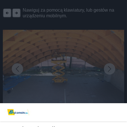
REKLAMA
Nawiguj za pomocą klawiatury, lub gestów na
urządzeniu mobilnym.
fot: UM w Bytomiu
Trwa modernizacja Amfiteatru w Parku Miejskim.