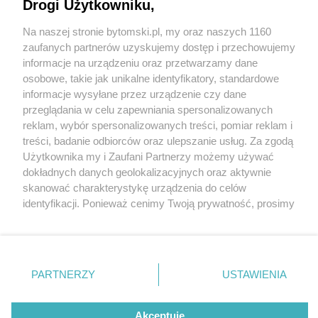
Drogi Użytkowniku,
Inspiracji można zaczerpnąć w Muzeum
Górnośląskim
Na naszej stronie bytomski.pl, my oraz naszych 1160
Wydawca mediów
lokalnych
zaufanych partnerów uzyskujemy dostęp i przechowujemy
informacje na urządzeniu oraz przetwarzamy dane
3 / 8
osobowe, takie jak unikalne identyfikatory, standardowe
Kroszonki Muzeum
informacje wysyłane przez urządzenie czy dane
przeglądania w celu zapewniania spersonalizowanych
Górnośląskie
reklam, wybór spersonalizowanych treści, pomiar reklam i
Nie zapomnij
treści, badanie odbiorców oraz ulepszanie usług. Za zgodą
zapoznać się z:
polityką prywatności
regulamin korzystania z portali
Użytkownika my i Zaufani Partnerzy możemy używać
Twoje
miasto
Skontakuj się
z nami
W Muzeum Górnośląskim rozpoczęła się wystawa
dokładnych danych geolokalizacyjnych oraz aktywnie
Piekary Śląskie
Kontakt
skanować charakterystykę urządzenia do celów
"Górnośląskie kroszonki". Osoby odwiedzające po raz
Chorzów
Wydawca
identyfikacji. Ponieważ cenimy Twoją prywatność, prosimy
Tarnowskie Góry
Pogoda
kolejny mogą zainspirować się unikalnymi wzorami
Ruda Śląska
Noclegi
o zgodę na korzystanie z tych technologii poprzez
Świętochłowice
Reklama
kroszonek. Wystawie towarzyszy konkurs.
kliknięcie „Akceptuję”. Zgoda jest dobrowolna i zawsze
Tychy
Redakcja
możesz ją zmienić/wycofać klikając przycisk ustawień
Bytom
Katowice
prywatności znajdujący się w lewym dolnym rogu strony
PARTNERZY
USTAWIENIA
Gliwice
. Niektóre rodzaje przetwarzania danych nie wymagają
REKLAMA
Zabrze
Zagłębie
zgody użytkownika, ale masz prawo sprzeciwić się
takiemu przetwarzaniu. Preferencje będą miały
Akceptuję