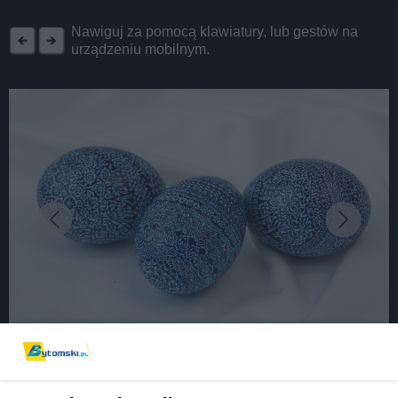
REKLAMA
Nawiguj za pomocą klawiatury, lub gestów na
urządzeniu mobilnym.
fot: Muzeum Górnośląskie
Trwa wystawa "Górnośląskie kroszonki".