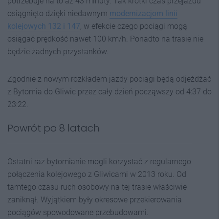
potrzebuje na to aż 43 minuty. Tak krótki czas przejazdu
osiągnięto dzięki niedawnym
modernizacjom linii
kolejowych 132 i 147
, w efekcie czego pociągi mogą
osiągać prędkość nawet 100 km/h. Ponadto na trasie nie
będzie żadnych przystanków.
Zgodnie z nowym rozkładem jazdy pociągi będą odjeżdżać
z Bytomia do Gliwic przez cały dzień począwszy od 4:37 do
23:22.
Powrót po 8 latach
Ostatni raz bytomianie mogli korzystać z regularnego
połączenia kolejowego z Gliwicami w 2013 roku. Od
tamtego czasu ruch osobowy na tej trasie właściwie
zaniknął. Wyjątkiem były okresowe przekierowania
pociągów spowodowane przebudowami.