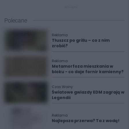
REKLAMA
Polecane
Reklama
Tłuszcz po grillu – co z nim
zrobić?
Reklama
Metamorfoza mieszkania w
bloku - co daje fornir kamienny?
Czas Wolny
Światowe gwiazdy EDM zagrają w
Legendii
Reklama
Najlepsza przerwa? Ta z wodą!