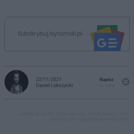
Subskrybuj bytomski.pl
22/11/2021
Napisz
Daniel
Lekszycki
do mnie
pociąg do gliwic,
bytom gliwice,
koleje śląskie,
gzm,
górnośląsko-zagłębiowska metropolia,