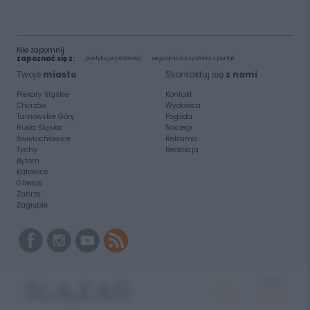
Nie zapomnij
zapoznać się z:
polityką prywatności
regulamin korzystania z portali
Twoje
miasto
Skontaktuj się
z nami
Piekary Śląskie
Kontakt
Chorzów
Wydawca
Tarnowskie Góry
Pogoda
Ruda Śląska
Noclegi
Świętochłowice
Reklama
Tychy
Redakcja
Bytom
Katowice
Gliwice
Zabrze
Zagłębie