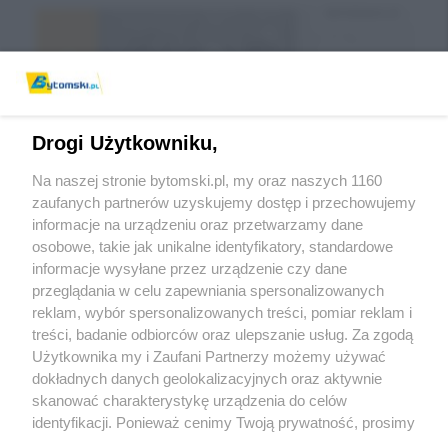
Drogi Użytkowniku,
Na naszej stronie bytomski.pl, my oraz naszych 1160
zaufanych partnerów uzyskujemy dostęp i przechowujemy
informacje na urządzeniu oraz przetwarzamy dane
Wróć do strony głównej
osobowe, takie jak unikalne identyfikatory, standardowe
informacje wysyłane przez urządzenie czy dane
ślązag.pl
przeglądania w celu zapewniania spersonalizowanych
reklam, wybór spersonalizowanych treści, pomiar reklam i
treści, badanie odbiorców oraz ulepszanie usług. Za zgodą
0
%
Użytkownika my i Zaufani Partnerzy możemy używać
dokładnych danych geolokalizacyjnych oraz aktywnie
skanować charakterystykę urządzenia do celów
identyfikacji. Ponieważ cenimy Twoją prywatność, prosimy
o zgodę na korzystanie z tych technologii poprzez