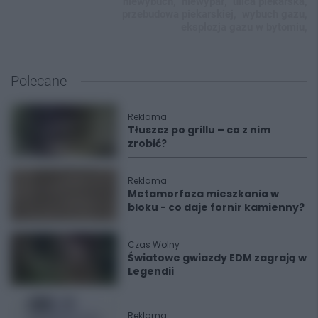
niewybuch,
niewypał,
ulica piekarska,
przebudowa piekarskiej,
wybuch gazu,
eksplozja gazu w bytomiu,
Polecane
Reklama
Tłuszcz po grillu – co z nim
zrobić?
Reklama
Metamorfoza mieszkania w
bloku - co daje fornir kamienny?
Czas Wolny
Światowe gwiazdy EDM zagrają w
Legendii
Reklama