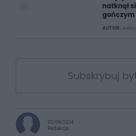
natknął s
gończym
AUTOR:
Aleksa
Subskrybuj by
03/08/2024
Redakcja