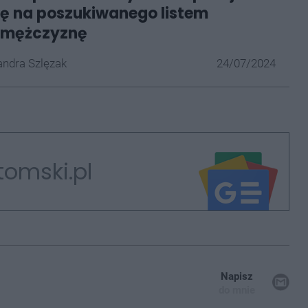
ię na poszukiwanego listem
 mężczyznę
ndra Szlęzak
24/07/2024
tomski.pl
Napisz
do mnie