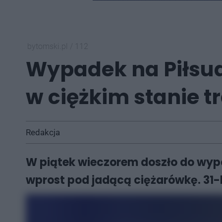
bytomski.pl
/
112
Wypadek na Piłsud
w ciężkim stanie tr
Redakcja
W piątek wieczorem doszło do wypa
wprost pod jadącą ciężarówkę. 31-la