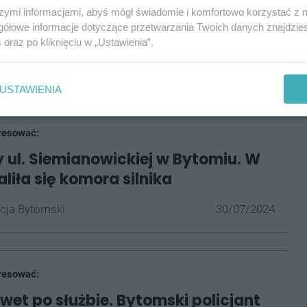
a jadącej ulicą ciężarówki. Na miejscu pojawiły się
szymi informacjami, abyś mógł świadomie i komfortowo korzystać z
gółowe informacje dotyczące przetwarzania Twoich danych znajdzi
.
s
oraz po kliknięciu w „Ustawienia”.
wany do szpitala. Jak się okazało, 31-latek był
USTAWIENIA
resować:
y ul. Siemianowickiej w Bytomiu. W
liła się komora silnika
cja Bytomski
30/07/2024
resować:
wet po służbie. Bytomski policjant