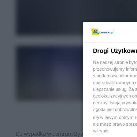
Drogi Użytkow
Na naszej stronie by
przechowujemy informa
standardowe informac
spersonalizowanych re
ulepszanie usług. Za
geolokalizacyjnych or
cenimy Twoją prywatno
Zgoda jest dobrowoln
się w lewym dolnym r
ale masz prawo sprzec
witrynie.
Do wypadku w centrum Bytomia doszło w piątek, 2 s