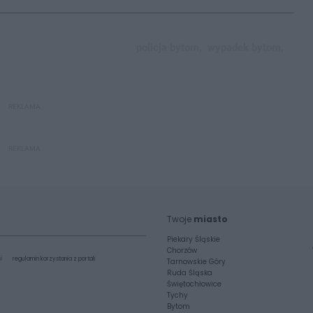
policja bytom,
wypadek bytom,
REKLAMA
REKLAMA
Twoje
miasto
Piekary Śląskie
Chorzów
i
regulamin korzystania z portali
Tarnowskie Góry
Ruda Śląska
Świętochłowice
Tychy
Bytom