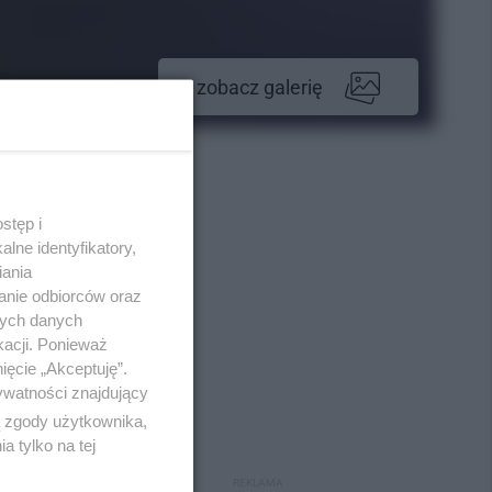
zobacz galerię
stęp i
lne identyfikatory,
iania
anie odbiorców oraz
nych danych
kacji. Ponieważ
ięcie „Akceptuję”.
ywatności znajdujący
ą zgody użytkownika,
 tylko na tej
REKLAMA