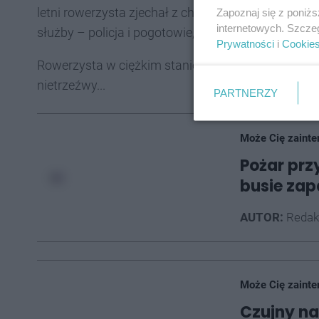
letni rowerzysta zjechał z chodnika wprost pod koł
Zapoznaj się z poniż
internetowych. Szcze
służby – policja i pogotowie, a także straż pożarna
Prywatności
i
Cookie
Rowerzysta w ciężkim stanie został przetransporto
nietrzeźwy...
PARTNERZY
Może Cię zainte
Pożar prz
busie zapa
AUTOR:
Redak
Może Cię zainte
Czujny na