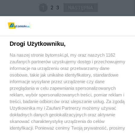
1
2
3
NASTĘPNA
Drogi Użytkowniku,
Na naszej stronie bytomski.pl, my oraz naszych 1162
Wydawca mediów
lokalnych
zaufanych partnerów uzyskujemy dostęp i przechowujemy
informacje na urządzeniu oraz przetwarzamy dane
osobowe, takie jak unikalne identyfikatory, standardowe
informacje wysyłane przez urządzenie czy dane
przeglądania w celu zapewniania spersonalizowanych
reklam, wybór spersonalizowanych treści, pomiar reklam i
Nie zapomnij
treści, badanie odbiorców oraz ulepszanie usług. Za zgodą
zapoznać się z:
polityką prywatności
regulamin korzystania z portali
Użytkownika my i Zaufani Partnerzy możemy używać
Twoje
miasto
Skontaktuj się
z nami
dokładnych danych geolokalizacyjnych oraz aktywnie
Piekary Śląskie
Kontakt
skanować charakterystykę urządzenia do celów
Chorzów
Wydawca
identyfikacji. Ponieważ cenimy Twoją prywatność, prosimy
Tarnowskie Góry
Pogoda
Ruda Śląska
Noclegi
o zgodę na korzystanie z tych technologii poprzez