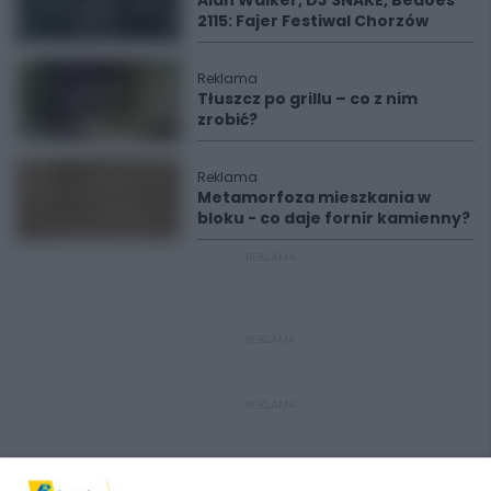
2115: Fajer Festiwal Chorzów
Reklama
Tłuszcz po grillu – co z nim
zrobić?
Reklama
Metamorfoza mieszkania w
bloku - co daje fornir kamienny?
REKLAMA
REKLAMA
REKLAMA