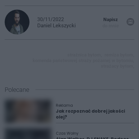
30/11/2022
Napisz
Daniel
Lekszycki
do mnie
strażnica bytom,
remiza bytom,
komenda państwowej straży pożarnej w bytomiu,
strażacy bytom,
Polecane
Reklama
Jak rozpoznać dobrej jakości
olej?
Czas Wolny
Alan Walker, DJ SNAKE, Bedoes