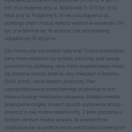
wywoławczą ustalono na poziomie 5,4 mln zł, w tym 5,1
mln zł za budynek przy ul. Strażackiej 3 i 310 tys. zł za
lokal przy ul. Podgórnej 6. W celu przystąpienia do
przetargu chętni muszą wpłacić wadium w wysokości 541
tys. zł w terminie do 16 stycznia, zaś sam przetarg
odbędzie się 20 stycznia.
Czy miastu uda się znaleźć nabywcę? Trudno przewidzieć.
Cena może wydawać się wysoka, ale biorąc pod uwagę
powierzchnię użytkową, cena metra kwadratowego mieści
się znacznie poniżej średniej ceny mieszkań w Bytomiu
(5431 zł/m2 - dane Otodom Analytics). Plan
zagospodarowania przestrzennego przewiduje w tym
miejscu funkcję mieszkalno-usługową, dlatego inwestor
potencjalnie mógłby zmienić sposób użytkownia remizy i
stworzyć w niej modne ostatnio lofty. Z kolei położenie w
ścisłym centrum miasta sprawia, że powierzchnie
znajdujące się na parterze może wykorzystać komercyjnie.