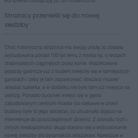
kompleksu nawiązują już do modernizmu.
Strażacy przenieśli się do nowej
siedziby
Choć historyczna strażnica ma swoją urodę, to została
wybudowana ponad 100 lat temu z myślą np. o wozach
drabiniastych ciągniętych przez konie. Współczesne
pojazdy gaśnicze już z trudem mieściły się w tamtejszych
garażach i żeby je tam zaparkować, strażacy musieli
składać lusterka, a w dodatku nie było tam już miejsca na
ześlizg. Ponadto budynek mieści się w gęsto
zabudowanym centrum miasta (co ciekawe w chwili
budowy były to jego obrzeża), co utrudniało dojazd na
interwencje do poszczególnych dzielnic. Z powodu tych i
innych niedogodności długo starano się o wybudowanie
nowej siedziby dla bytomskich strażaków. Nareszcie w