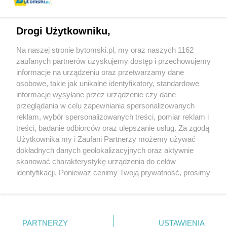
Drogi Użytkowniku,
Na naszej stronie bytomski.pl, my oraz naszych 1162
Wydawca mediów
lokalnych
zaufanych partnerów uzyskujemy dostęp i przechowujemy
informacje na urządzeniu oraz przetwarzamy dane
osobowe, takie jak unikalne identyfikatory, standardowe
informacje wysyłane przez urządzenie czy dane
przeglądania w celu zapewniania spersonalizowanych
reklam, wybór spersonalizowanych treści, pomiar reklam i
Nie zapomnij
treści, badanie odbiorców oraz ulepszanie usług. Za zgodą
zapoznać się z:
polityką prywatności
regulamin korzystania z portali
Użytkownika my i Zaufani Partnerzy możemy używać
Twoje
miasto
Skontaktuj się
z nami
dokładnych danych geolokalizacyjnych oraz aktywnie
Piekary Śląskie
Kontakt
skanować charakterystykę urządzenia do celów
Chorzów
Wydawca
identyfikacji. Ponieważ cenimy Twoją prywatność, prosimy
Tarnowskie Góry
Pogoda
Ruda Śląska
Noclegi
o zgodę na korzystanie z tych technologii poprzez
Świętochłowice
Reklama
kliknięcie „Akceptuję”. Zgoda jest dobrowolna i zawsze
Tychy
Redakcja
możesz ją zmienić/wycofać klikając przycisk ustawień
Bytom
Katowice
prywatności znajdujący się w lewym dolnym rogu strony
PARTNERZY
USTAWIENIA
Gliwice