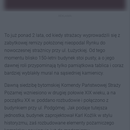
REKLAMA
To już ponad 2 lata, od kiedy strażacy wyprowadzili się z
zabytkowej remizy położonej nieopodal Rynku do
nowoczesnej strażnicy przy ul. Łużyckiej. Od tego
momentu blisko 150-letni budynek stoi pusty, a o jego
dawnej roli przypominają tylko pamiątkowa tablica i coraz
bardziej wyblakły mural na sąsiedniej kamienicy.
Dawną siedzibę bytomskiej Komendy Państwowej Straży
Pożarnej wzniesiono w drugiej połowie XIX wieku, a na
początku XX w. poddano rozbudowie i połączono z
budynkiem przy ul. Podgórnej. Jak podaje tutejsza
jednostka, budynek zaprojektował Karl Koźlik w stylu
historyzmu, zaś rozbudowane elementy pożarniczego