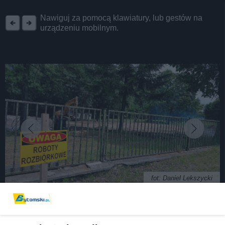
REKLAMA
Nawiguj za pomocą klawiatury, lub gestów na
urządzeniu mobilnym.
fot: Daniel Lekszycki
Znikają ostatnie ślady Dąbrowy Miejskiej. Dawna