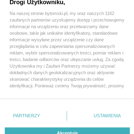
plebania i dom katechetyczny kościoła św. Józefa
Drogi Użytkowniku,
Robotnika rozebrane
Na naszej stronie bytomski.pl, my oraz naszych 1162
Wydawca mediów
lokalnych
zaufanych partnerów uzyskujemy dostęp i przechowujemy
informacje na urządzeniu oraz przetwarzamy dane
osobowe, takie jak unikalne identyfikatory, standardowe
3 / 11
informacje wysyłane przez urządzenie czy dane
Rozbiórka plebanii i domu
przeglądania w celu zapewniania spersonalizowanych
reklam, wybór spersonalizowanych treści, pomiar reklam i
katechetycznego dawnego
Nie zapomnij
treści, badanie odbiorców oraz ulepszanie usług. Za zgodą
zapoznać się z:
polityką prywatności
regulamin korzystania z portali
Użytkownika my i Zaufani Partnerzy możemy używać
Twoje
miasto
Skontakuj się
z nami
kościoła św. Józefa
dokładnych danych geolokalizacyjnych oraz aktywnie
Piekary Śląskie
Kontakt
skanować charakterystykę urządzenia do celów
Robotnika
Chorzów
Wydawca
identyfikacji. Ponieważ cenimy Twoją prywatność, prosimy
Tarnowskie Góry
Pogoda
Ruda Śląska
Noclegi
o zgodę na korzystanie z tych technologii poprzez
Świętochłowice
Reklama
kliknięcie „Akceptuję”. Zgoda jest dobrowolna i zawsze
Tychy
Redakcja
możesz ją zmienić/wycofać klikając przycisk ustawień
Bytom
Katowice
prywatności znajdujący się w lewym dolnym rogu strony
REKLAMA
PARTNERZY
USTAWIENIA
Gliwice
. Niektóre rodzaje przetwarzania danych nie wymagają
Zabrze
Zagłębie
zgody użytkownika, ale masz prawo sprzeciwić się
takiemu przetwarzaniu. Preferencje będą miały
Akceptuję