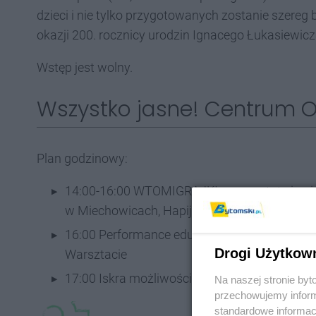
dzieci i nie tylko przygotowanych zostanie szere
okazji 200. rocznicy urodzin Ignacego Łukasiewicz
Wstęp jest wolny.
Wszystko jasne! Centrum O
Plan godzinowy:
14:00-16:00 WTOMIGRAJKI – warsztaty i ani
w Miechowicach, Hapijama Fun Art i Teatr Lu
16:00 Performance edu – haha – cyjny „Pan o
Drogi Użytkow
Warsztacie
17:00 Iskra możliwości – czym jest i jak powst
Na naszej stronie by
przechowujemy informa
standardowe informac