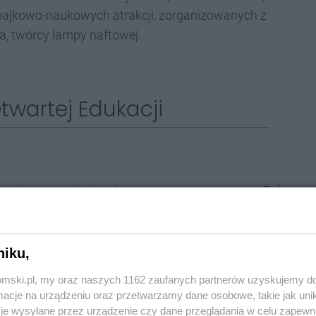
g bajkowo-naukowych atrakcji, zorganizowanych z
a, twórcy lampy naftowej.
twartej Edukacji
macje manualne i cyrkowe przygotowane przez Pałac
fcik na Korbkę
d nafty – rzecz o Ignacym Łuksiewiczu”, Baśnie na
niku,
aje światło, solo fireshow Azis Lights
tomski.pl, my oraz naszych 1162 zaufanych partnerów uzyskujemy do
cje na urządzeniu oraz przetwarzamy dane osobowe, takie jak unika
je wysyłane przez urządzenie czy dane przeglądania w celu zapewn