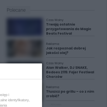
Polecane
Czas Wolny
Trwają ostatnie
przygotowania do Magic
Beats Festival
Reklama
Jak rozpoznać dobrej
jakości olej?
Czas Wolny
Alan Walker, DJ SNAKE,
Bedoes 2115: Fajer Festiwal
Chorzów
Reklama
Tłuszcz po grillu – co z nim
stęp i
zrobić?
lne identyfikatory,
iania
REKLAMA