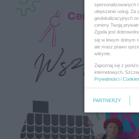
spersonalizowanych re
ulepszanie usług. Za
geolokalizacyjnych or
cenimy Twoją prywatno
Zgoda jest dobrowoln
się w lewym dolnym r
ale masz prawo sprzec
witrynie.
Zapoznaj się z poniż
internetowych. Szcze
Prywatności
i
Cookie
PARTNERZY