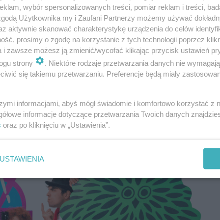
klam, wybór spersonalizowanych treści, pomiar reklam i treści, bad
 zgodą Użytkownika my i Zaufani Partnerzy możemy używać dokład
az aktywnie skanować charakterystykę urządzenia do celów identyfi
ść, prosimy o zgodę na korzystanie z tych technologii poprzez klikn
a i zawsze możesz ją zmienić/wycofać klikając przycisk ustawień pr
ogu strony
. Niektóre rodzaje przetwarzania danych nie wymagaj
iwić się takiemu przetwarzaniu. Preferencje będą miały zastosowania
szymi informacjami, abyś mógł świadomie i komfortowo korzystać z
gółowe informacje dotyczące przetwarzania Twoich danych znajdzi
s
oraz po kliknięciu w „Ustawienia”.
USTAWIENIA