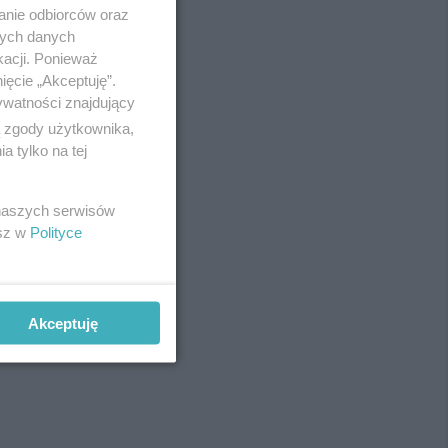
anie odbiorców oraz
nych danych
kacji. Ponieważ
ięcie „Akceptuję”.
ywatności znajdujący
ą zgody użytkownika,
 tylko na tej
 naszych serwisów
esz w
Polityce
Akceptuję