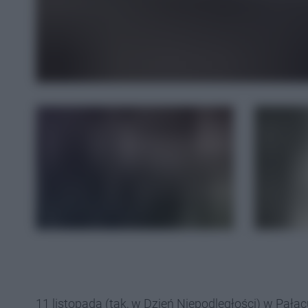
11 listopada (tak, w Dzień Niepodległości) w Pała