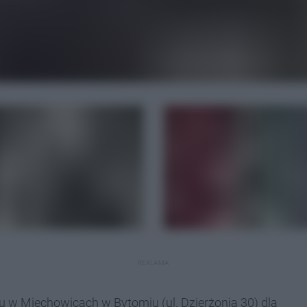
REKLAMA
cu w Miechowicach w Bytomiu (ul. Dzierżonia 30) dla