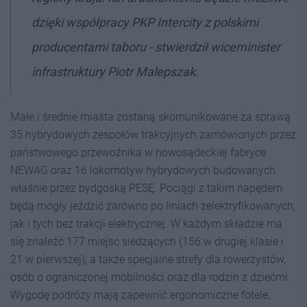
dzięki współpracy PKP Intercity z polskimi
producentami taboru - stwierdził wiceminister
infrastruktury Piotr Malepszak.
Małe i średnie miasta zostaną skomunikowane za sprawą
35 hybrydowych zespołów trakcyjnych zamówionych przez
państwowego przewoźnika w nowosądeckiej fabryce
NEWAG oraz 16 lokomotyw hybrydowych budowanych
właśnie przez bydgoską PESĘ. Pociągi z takim napędem
będą mogły jeździć zarówno po liniach zelektryfikowanych,
jak i tych bez trakcji elektrycznej. W każdym składzie ma
się znaleźć 177 miejsc siedzących (156 w drugiej klasie i
21 w pierwszej), a także specjalne strefy dla rowerzystów,
osób o ograniczonej mobilności oraz dla rodzin z dziećmi.
Wygodę podróży mają zapewnić ergonomiczne fotele,