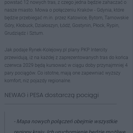
powstać 12 nowych tras, z czego jedna będzie zahaczać o
nasze miasto. Mowa o połączeniu Kraków - Gdynia, które
będzie przebiegać m.in. przez Katowice, Bytom, Tarnowskie
Góry, Kłobuck, Działoszyn, Łódź, Gostynin, Płock, Rypin,
Grudziądz i Sztum.
Jak podaje Rynek-Kolejowy.pl plany PKP Intercity
przewidują, iż na każdej z zaprezentowanych tras do końca
czerwca 2029 będą kursować w ciągu doby przynajmniej 4
pary pociągów. Co istotne, mają one zapewniać wyższy
komfort, niż pojazdy regionalne.
NEWAG i PESA dostarczą pociągi
- Mapa nowych połączeń obejmie wszystkie
regiony kraju. Ich uruchomienie będzie możliwe