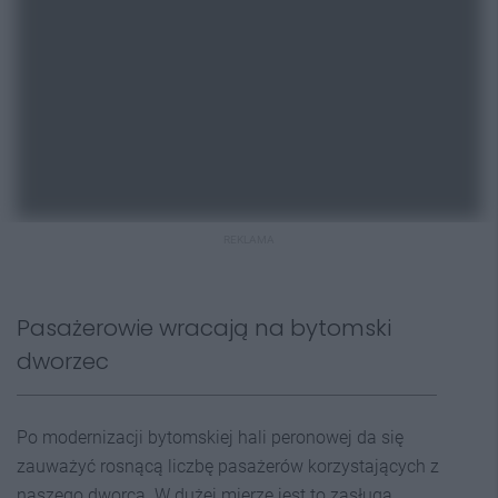
REKLAMA
Pasażerowie wracają na bytomski
dworzec
Po modernizacji bytomskiej hali peronowej da się
zauważyć rosnącą liczbę pasażerów korzystających z
naszego dworca. W dużej mierze jest to zasługą