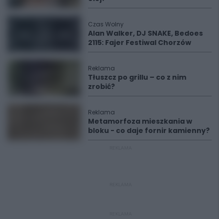
Czas Wolny
Alan Walker, DJ SNAKE, Bedoes
2115: Fajer Festiwal Chorzów
Reklama
Tłuszcz po grillu – co z nim
zrobić?
Reklama
Metamorfoza mieszkania w
bloku - co daje fornir kamienny?
REKLAMA
REKLAMA
REKLAMA