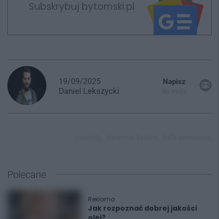
Subskrybuj bytomski.pl
19/09/2025
Napisz
Daniel
Lekszycki
do mnie
intercity,
dworzec bytom,
hala peronowa,
Polecane
Reklama
Jak rozpoznać dobrej jakości
olej?