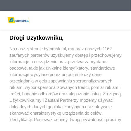
Drogi Użytkowniku,
Na naszej stronie bytomski.pl, my oraz naszych 1162
Wydawca mediów
lokalnych
zaufanych partnerów uzyskujemy dostęp i przechowujemy
informacje na urządzeniu oraz przetwarzamy dane
osobowe, takie jak unikalne identyfikatory, standardowe
informacje wysyłane przez urządzenie czy dane
przeglądania w celu zapewniania spersonalizowanych
reklam, wybór spersonalizowanych treści, pomiar reklam i
Nie zapomnij
treści, badanie odbiorców oraz ulepszanie usług. Za zgodą
zapoznać się z:
polityką prywatności
regulamin korzystania z portali
Użytkownika my i Zaufani Partnerzy możemy używać
Twoje
miasto
Skontaktuj się
z nami
dokładnych danych geolokalizacyjnych oraz aktywnie
Piekary Śląskie
Kontakt
skanować charakterystykę urządzenia do celów
Chorzów
Wydawca
identyfikacji. Ponieważ cenimy Twoją prywatność, prosimy
Tarnowskie Góry
Pogoda
Ruda Śląska
Noclegi
o zgodę na korzystanie z tych technologii poprzez
Świętochłowice
Reklama