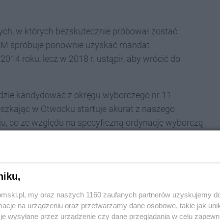
h, w których bezskutecznie próbował zostać
JKM spróbuje ponownie uzyskać mandat
14 roku, lecz w 2018 r. ustąpił, aby wrócić do
ędzie kandydować z okręgu wyborczego nr 11
szkając w Otwocku startuje akurat z naszego
aju, co ze względu na specyficzną ordynację wyborczą
 powód, dla którego UE
niku,
tomski.pl, my oraz naszych 1160 zaufanych partnerów uzyskujemy do
cje na urządzeniu oraz przetwarzamy dane osobowe, takie jak unika
je wysyłane przez urządzenie czy dane przeglądania w celu zapewn