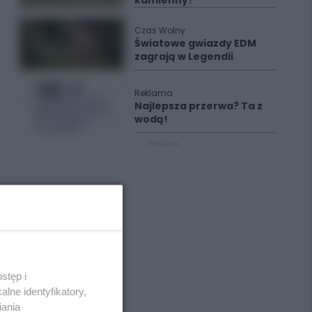
kamienny?
Czas Wolny
Światowe gwiazdy EDM
zagrają w Legendii
Reklama
Najlepsza przerwa? Ta z
wodą!
REKLAMA
stęp i
lne identyfikatory,
iania