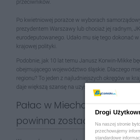
przeciwników.
Po kwietniowej porażce w wyborach samorządowyc
prezydentem Warszawy lub chociaż jej radnym, 
eurodeputowanego. Udało mu się tego dokonać w 20
krajowej polityki.
Podobnie, jak 10 lat temu Janusz Korwin-Mikke b
obejmującego województwo śląskie. Dlaczego mie
regionu? To jeden z najludniejszych okręgów w kr
daje większą szansę na uzyskanie mandatu.
Pałac w Miechowicach jako
Drogi Użytkow
powinna zostać zniszczona
Na naszej stronie by
przechowujemy informa
standardowe informac