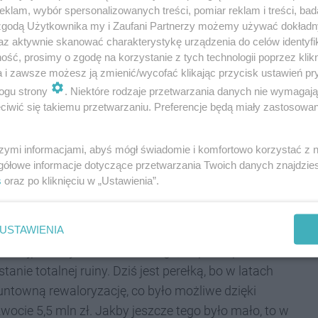
bjeżdża poszczególne miasta regionu, by nagrywać
klam, wybór spersonalizowanych treści, pomiar reklam i treści, bad
blikowano 13-sekundowe wideo z Bytomia, które
 zgodą Użytkownika my i Zaufani Partnerzy możemy używać dokład
owicach.
az aktywnie skanować charakterystykę urządzenia do celów identyfi
ść, prosimy o zgodę na korzystanie z tych technologii poprzez klikn
a i zawsze możesz ją zmienić/wycofać klikając przycisk ustawień pr
ogu strony
. Niektóre rodzaje przetwarzania danych nie wymagaj
iwić się takiemu przetwarzaniu. Preferencje będą miały zastosowania
ląsku, w normalnej Polsce, w normalnej
takie perełki tu ocalały [mówi wskazując na
szymi informacjami, abyś mógł świadomie i komfortowo korzystać z
ość wróci. Dlatego sądzę, że Unia Europejska
gółowe informacje dotyczące przetwarzania Twoich danych znajdzi
s
oraz po kliknięciu w „Ustawienia”.
oim spocie.
USTAWIENIA
e najpewniej nie uświadomił go, że pałac przed
tanie totalnej ruiny. Dziś jest perełką, bo w latach
ntowną rewaloryzację, co było możliwe dzięki
wocie 5,5 mln zł. Jakby jeszcze tego było mało, to w