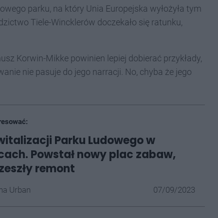
cowego parku, na który Unia Europejska wyłożyła tym
edzictwo Tiele-Wincklerów doczekało się ratunku,
sz Korwin-Mikke powinien lepiej dobierać przykłady,
nie nie pasuje do jego narracji. No, chyba że jego
resować:
witalizacji Parku Ludowego w
cach. Powstał nowy plac zabaw,
rzeszły remont
na Urban
07/09/2023