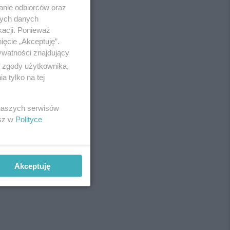
anie odbiorców oraz
nych danych
kacji. Ponieważ
ięcie „Akceptuję”.
ywatności znajdujący
ą zgody użytkownika,
 tylko na tej
 naszych serwisów
esz w
Polityce
Akceptuję