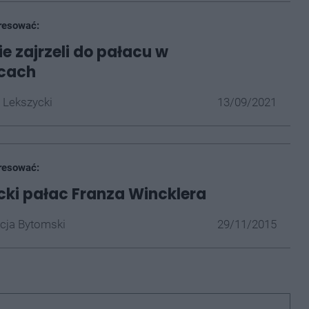
resować:
e zajrzeli do pałacu w
cach
 Lekszycki
13/09/2021
resować:
ki pałac Franza Wincklera
cja Bytomski
29/11/2015