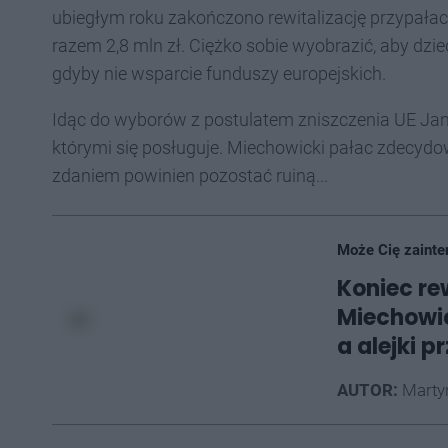
ubiegłym roku zakończono rewitalizację przypała
razem 2,8 mln zł. Ciężko sobie wyobrazić, aby dzi
gdyby nie wsparcie funduszy europejskich.
Idąc do wyborów z postulatem zniszczenia UE Janu
którymi się posługuje. Miechowicki pałac zdecydowa
zdaniem powinien pozostać ruiną...
Może Cię zainte
Koniec re
Miechowi
a alejki p
AUTOR:
Marty