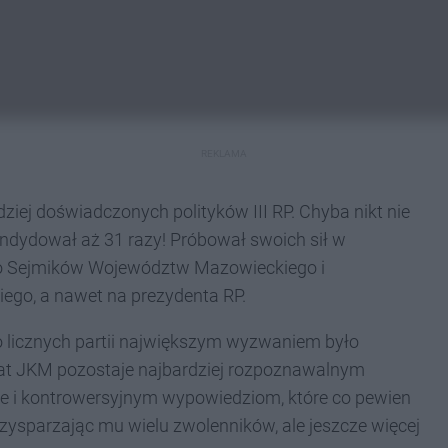
REKLAMA
ziej doświadczonych polityków III RP. Chyba nikt nie
andydował aż 31 razy! Próbował swoich sił w
do Sejmików Województw Mazowieckiego i
iego, a nawet na prezydenta RP.
o licznych partii największym wyzwaniem było
lat JKM pozostaje najbardziej rozpoznawalnym
ie i kontrowersyjnym wypowiedziom, które co pewien
rzysparzając mu wielu zwolenników, ale jeszcze więcej