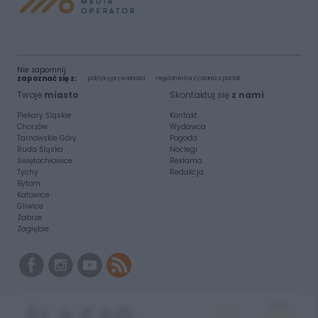
Nie zapomnij
zapoznać się z:
polityką prywatności
regulamin korzystania z portali
Twoje
miasto
Skontaktuj się
z nami
Piekary Śląskie
Kontakt
Chorzów
Wydawca
Tarnowskie Góry
Pogoda
Ruda Śląska
Noclegi
Świętochłowice
Reklama
Tychy
Redakcja
Bytom
Katowice
Gliwice
Zabrze
Zagłębie