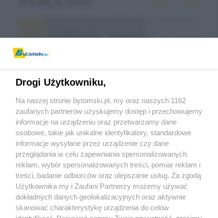
Drogi Użytkowniku,
Na naszej stronie bytomski.pl, my oraz naszych 1162
zaufanych partnerów uzyskujemy dostęp i przechowujemy
informacje na urządzeniu oraz przetwarzamy dane
Wróć do strony głównej
osobowe, takie jak unikalne identyfikatory, standardowe
informacje wysyłane przez urządzenie czy dane
ślązag.pl
przeglądania w celu zapewniania spersonalizowanych
reklam, wybór spersonalizowanych treści, pomiar reklam i
treści, badanie odbiorców oraz ulepszanie usług. Za zgodą
0
%
Użytkownika my i Zaufani Partnerzy możemy używać
dokładnych danych geolokalizacyjnych oraz aktywnie
skanować charakterystykę urządzenia do celów
identyfikacji. Ponieważ cenimy Twoją prywatność, prosimy