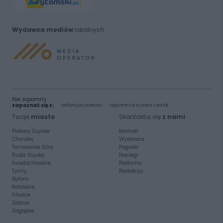
Wydawca mediów
lokalnych
Nie zapomnij
zapoznać się z:
polityką prywatności
regulamin korzystania z portali
Twoje
miasto
Skontaktuj się
z nami
Piekary Śląskie
Kontakt
Chorzów
Wydawca
Tarnowskie Góry
Pogoda
Ruda Śląska
Noclegi
Świętochłowice
Reklama
Tychy
Redakcja
Bytom
Katowice
Gliwice
Zabrze
Zagłębie