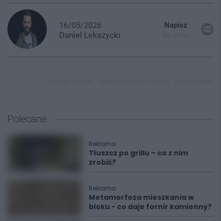
16/05/2026
Napisz
Daniel
Lekszycki
do mnie
policja bytom,
nieruchomości bytom,
szombierki,
Polecane
Reklama
Tłuszcz po grillu – co z nim
zrobić?
Reklama
Metamorfoza mieszkania w
bloku - co daje fornir kamienny?