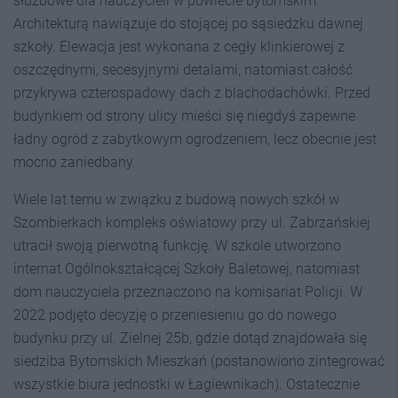
służbowe dla nauczycieli w powiecie bytomskim.
Architekturą nawiązuje do stojącej po sąsiedzku dawnej
szkoły. Elewacja jest wykonana z cegły klinkierowej z
oszczędnymi, secesyjnymi detalami, natomiast całość
przykrywa czterospadowy dach z blachodachówki. Przed
budynkiem od strony ulicy mieści się niegdyś zapewne
ładny ogród z zabytkowym ogrodzeniem, lecz obecnie jest
mocno zaniedbany.
Wiele lat temu w związku z budową nowych szkół w
Szombierkach kompleks oświatowy przy ul. Zabrzańskiej
utracił swoją pierwotną funkcję. W szkole utworzono
internat Ogólnokształcącej Szkoły Baletowej, natomiast
dom nauczyciela przeznaczono na komisariat Policji. W
2022 podjęto decyzję o przeniesieniu go do nowego
budynku przy ul. Zielnej 25b, gdzie dotąd znajdowała się
siedziba Bytomskich Mieszkań (postanowiono zintegrować
wszystkie biura jednostki w Łagiewnikach). Ostatecznie