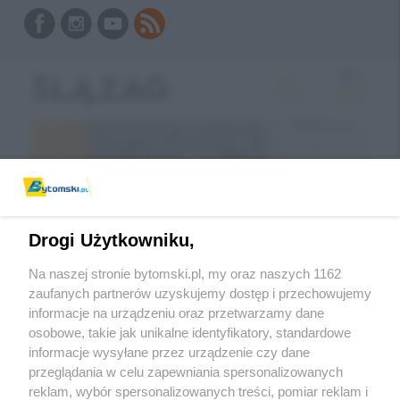
Drogi Użytkowniku,
Na naszej stronie bytomski.pl, my oraz naszych 1162
zaufanych partnerów uzyskujemy dostęp i przechowujemy
informacje na urządzeniu oraz przetwarzamy dane
Wróć do strony głównej
osobowe, takie jak unikalne identyfikatory, standardowe
informacje wysyłane przez urządzenie czy dane
ślązag.pl
przeglądania w celu zapewniania spersonalizowanych
reklam, wybór spersonalizowanych treści, pomiar reklam i