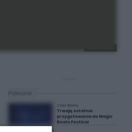
Daniel Lekszycki
REKLAMA
Polecane
Czas Wolny
Trwają ostatnie
przygotowania do Magic
Beats Festival