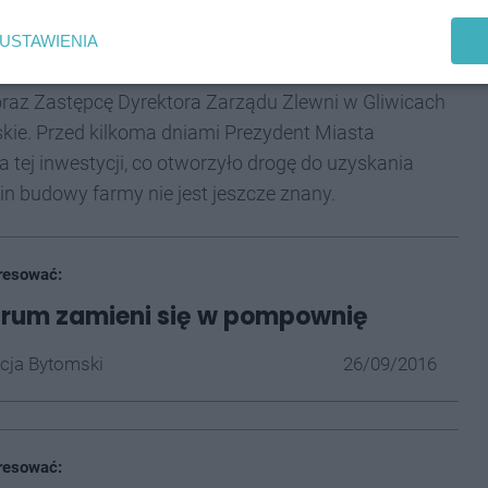
yzji o środowiskowych uwarunkowaniach. Wniosek
USTAWIENIA
ora Ochrony Środowiska w Katowicach, Państwowego
raz Zastępcę Dyrektora Zarządu Zlewni w Gliwicach
e. Przed kilkoma dniami Prezydent Miasta
tej inwestycji, co otworzyło drogę do uzyskania
in budowy farmy nie jest jeszcze znany.
resować:
rum zamieni się w pompownię
cja Bytomski
26/09/2016
resować: