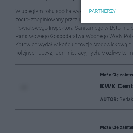
W ubiegłym roku spółka wystąpiła o wydanie dec
PARTNERZY
został zaopiniowany przez Regionalnego Dyrekt
Powiatowego Inspektora Sanitarnego w Bytomiu o
Państwowego Gospodarstwa Wodnego Wody Polski
Katowice wydał w końcu decyzję środowiskową dla 
kolejnych decyzji administracyjnych. Możliwy term
Może Cię zainte
KWK Cent
AUTOR:
Redak
Może Cię zainte