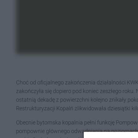
Choć od oficjalnego zakończenia działalności KWK 
zakończyła się dopiero pod koniec zeszłego roku.
ostatnią dekadę z powierzchni kolejno znikały po
Restrukturyzacji Kopalń zlikwidowała dziesiątki k
Obecnie bytomska kopalnia pełni funkcję Pompowni
pompownie głównego odwadniania na poziomach