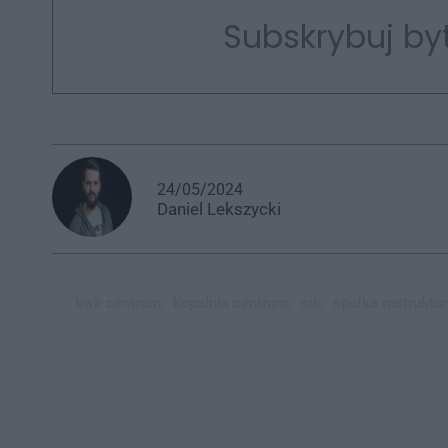
Subskrybuj by
24/05/2024
Daniel
Lekszycki
kwk centrum,
kopalnia centrum,
srk,
spółka restruktur