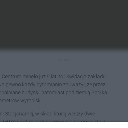
REKLAMA
Centrum minęło już 9 lat, to likwidacja zakładu
 Na pewno każdy bytomianin zauważył, że przez
kopalniane budynki, natomiast pod ziemią Spółka
ilometrów wyrobisk.
 Stacjonarnej, w skład której weszły dwie
 250 m i 774 m oraz pompownia pomocnicza w