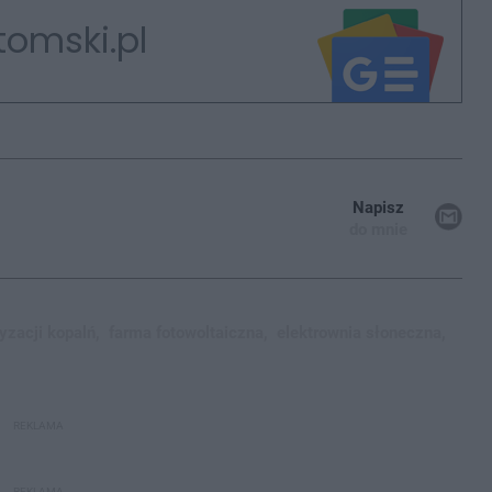
tomski.pl
Napisz
do mnie
yzacji kopalń,
farma fotowoltaiczna,
elektrownia słoneczna,
REKLAMA
REKLAMA