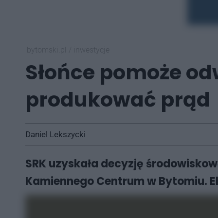
bytomski.pl
/
inwestycje
Słońce pomoże od
produkować prąd
Daniel Lekszycki
SRK uzyskała decyzję środowiskową
Kamiennego Centrum w Bytomiu. El