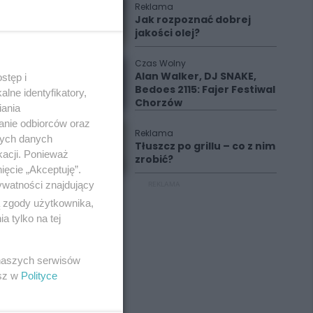
Reklama
Jak rozpoznać dobrej
jakości olej?
Czas Wolny
Alan Walker, DJ SNAKE,
stęp i
Bedoes 2115: Fajer Festiwal
lne identyfikatory,
Chorzów
iania
anie odbiorców oraz
Reklama
nych danych
Tłuszcz po grillu – co z nim
kacji. Ponieważ
zrobić?
ięcie „Akceptuję”.
ywatności znajdujący
REKLAMA
ą zgody użytkownika,
 tylko na tej
 naszych serwisów
esz w
Polityce