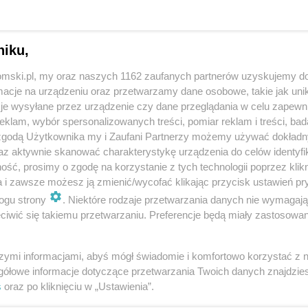
pomp zatapialnych. Dla jej funkcjonowania
m czynnych wyrobisk.
niku,
kierowane wody ze wschodniego skrzydła Niecki
tomski.pl, my oraz naszych 1162 zaufanych partnerów uzyskujemy do
i, Rozbark, Andaluzja, Jowisz, Piekary, Grodziec.
cje na urządzeniu oraz przetwarzamy dane osobowe, takie jak unika
 m3 wody na minutę, czyli tyle, ile zwykle zużywa
je wysyłane przez urządzenie czy dane przeglądania w celu zapewn
oda przez osadnik główny będzie następnie zasilać
klam, wybór spersonalizowanych treści, pomiar reklam i treści, bad
 zgodą Użytkownika my i Zaufani Partnerzy możemy używać dokład
az aktywnie skanować charakterystykę urządzenia do celów identyfi
ść, prosimy o zgodę na korzystanie z tych technologii poprzez klikn
ńca
a i zawsze możesz ją zmienić/wycofać klikając przycisk ustawień pr
ogu strony
. Niektóre rodzaje przetwarzania danych nie wymagaj
iwić się takiemu przetwarzaniu. Preferencje będą miały zastosowania
a jest duża ilość energii elektrycznej. W tym celu
ie kopalni przy ulicy Łużyckiej. Zabudowa elektrowni
szymi informacjami, abyś mógł świadomie i komfortowo korzystać z
 dysponować mocą do 28 MW. Przewiduje się
gółowe informacje dotyczące przetwarzania Twoich danych znajdzi
az przynajmniej 108 falowników wraz z niezbędną
s
oraz po kliknięciu w „Ustawienia”.