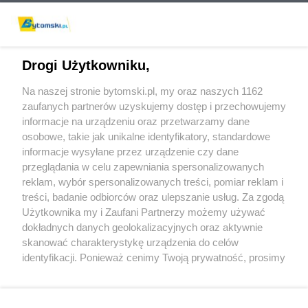
Drogi Użytkowniku,
Na naszej stronie bytomski.pl, my oraz naszych 1162
Wydawca mediów
lokalnych
zaufanych partnerów uzyskujemy dostęp i przechowujemy
informacje na urządzeniu oraz przetwarzamy dane
osobowe, takie jak unikalne identyfikatory, standardowe
informacje wysyłane przez urządzenie czy dane
przeglądania w celu zapewniania spersonalizowanych
reklam, wybór spersonalizowanych treści, pomiar reklam i
Nie zapomnij
treści, badanie odbiorców oraz ulepszanie usług. Za zgodą
zapoznać się z:
polityką prywatności
regulamin korzystania z portali
Użytkownika my i Zaufani Partnerzy możemy używać
Twoje
miasto
Skontaktuj się
z nami
dokładnych danych geolokalizacyjnych oraz aktywnie
Piekary Śląskie
Kontakt
skanować charakterystykę urządzenia do celów
Chorzów
Wydawca
identyfikacji. Ponieważ cenimy Twoją prywatność, prosimy
Tarnowskie Góry
Pogoda
Ruda Śląska
Noclegi
o zgodę na korzystanie z tych technologii poprzez
Świętochłowice
Reklama
kliknięcie „Akceptuję”. Zgoda jest dobrowolna i zawsze
Tychy
Redakcja
możesz ją zmienić/wycofać klikając przycisk ustawień
Bytom