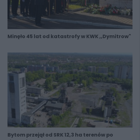
Minęło 45 lat od katastrofy w KWK ,,Dymitrow"
Bytom przejął od SRK 12,3 ha terenów po