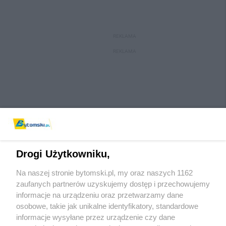
REKLAMA
REKLAMA
Drogi Użytkowniku,
Na naszej stronie bytomski.pl, my oraz naszych 1162
Wydawca mediów
lokalnych
zaufanych partnerów uzyskujemy dostęp i przechowujemy
informacje na urządzeniu oraz przetwarzamy dane
osobowe, takie jak unikalne identyfikatory, standardowe
informacje wysyłane przez urządzenie czy dane