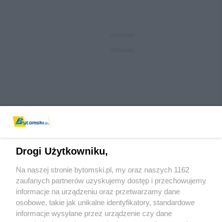
REKLAMA
REKLAMA
Drogi Użytkowniku,
Na naszej stronie bytomski.pl, my oraz naszych 1162
Wydawca mediów
lokalnych
zaufanych partnerów uzyskujemy dostęp i przechowujemy
informacje na urządzeniu oraz przetwarzamy dane
osobowe, takie jak unikalne identyfikatory, standardowe
informacje wysyłane przez urządzenie czy dane