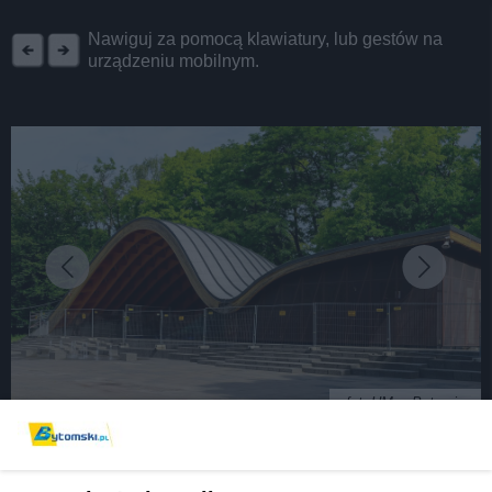
REKLAMA
Nawiguj za pomocą klawiatury, lub gestów na
urządzeniu mobilnym.
fot: UM w Bytomiu
Trwa modernizacja Amfiteatru w Parku Miejskim.