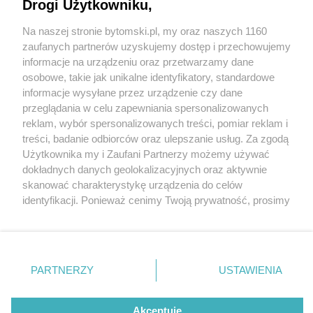
Remont zakończy się za nieco ponad miesiąc
Drogi Użytkowniku,
Na naszej stronie bytomski.pl, my oraz naszych 1160
Wydawca mediów
lokalnych
zaufanych partnerów uzyskujemy dostęp i przechowujemy
1 / 4
informacje na urządzeniu oraz przetwarzamy dane
osobowe, takie jak unikalne identyfikatory, standardowe
Modernizacja amfiteatru
informacje wysyłane przez urządzenie czy dane
przeglądania w celu zapewniania spersonalizowanych
reklam, wybór spersonalizowanych treści, pomiar reklam i
Po dziewięciu latach od zakończenia budowy
Nie zapomnij
treści, badanie odbiorców oraz ulepszanie usług. Za zgodą
zapoznać się z:
polityką prywatności
regulamin korzystania z portali
amfiteatru w Parku Miejskim im, Franciszka Kachla
Użytkownika my i Zaufani Partnerzy możemy używać
Twoje
miasto
Skontakuj się
z nami
dokładnych danych geolokalizacyjnych oraz aktywnie
rozpoczęła się jego modernizacja. Remont muszli
Piekary Śląskie
Kontakt
skanować charakterystykę urządzenia do celów
Chorzów
Wydawca
zakończy się w sierpniu, a koszty prac szacowane są
identyfikacji. Ponieważ cenimy Twoją prywatność, prosimy
Tarnowskie Góry
Pogoda
na ponad 100 tysięcy złotych.
Ruda Śląska
Noclegi
o zgodę na korzystanie z tych technologii poprzez
Świętochłowice
Reklama
kliknięcie „Akceptuję”. Zgoda jest dobrowolna i zawsze
Tychy
Redakcja
możesz ją zmienić/wycofać klikając przycisk ustawień
Bytom
Katowice
prywatności znajdujący się w lewym dolnym rogu strony
REKLAMA
PARTNERZY
USTAWIENIA
Gliwice
. Niektóre rodzaje przetwarzania danych nie wymagają
Zabrze
Zagłębie
zgody użytkownika, ale masz prawo sprzeciwić się
takiemu przetwarzaniu. Preferencje będą miały
Akceptuję