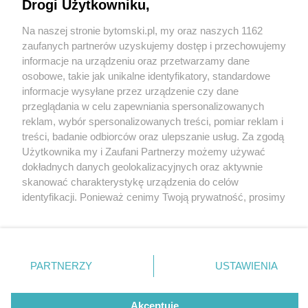
gastronomiczna ciekawostka na mapie Bytomia
Drogi Użytkowniku,
Na naszej stronie bytomski.pl, my oraz naszych 1162
Wydawca mediów
lokalnych
zaufanych partnerów uzyskujemy dostęp i przechowujemy
informacje na urządzeniu oraz przetwarzamy dane
osobowe, takie jak unikalne identyfikatory, standardowe
informacje wysyłane przez urządzenie czy dane
3 / 5
przeglądania w celu zapewniania spersonalizowanych
reklam, wybór spersonalizowanych treści, pomiar reklam i
Restauracja Widzimisie w
Nie zapomnij
treści, badanie odbiorców oraz ulepszanie usług. Za zgodą
zapoznać się z:
polityką prywatności
regulamin korzystania z portali
Użytkownika my i Zaufani Partnerzy możemy używać
Bytomiu
Twoje
miasto
Skontakuj się
z nami
dokładnych danych geolokalizacyjnych oraz aktywnie
Piekary Śląskie
Kontakt
skanować charakterystykę urządzenia do celów
Chorzów
Wydawca
identyfikacji. Ponieważ cenimy Twoją prywatność, prosimy
Tarnowskie Góry
Pogoda
Ruda Śląska
Noclegi
o zgodę na korzystanie z tych technologii poprzez
Świętochłowice
Reklama
kliknięcie „Akceptuję”. Zgoda jest dobrowolna i zawsze
Tychy
Redakcja
możesz ją zmienić/wycofać klikając przycisk ustawień
Bytom
Katowice
prywatności znajdujący się w lewym dolnym rogu strony
REKLAMA
PARTNERZY
USTAWIENIA
Gliwice
. Niektóre rodzaje przetwarzania danych nie wymagają
Zabrze
Zagłębie
zgody użytkownika, ale masz prawo sprzeciwić się
takiemu przetwarzaniu. Preferencje będą miały
Akceptuję