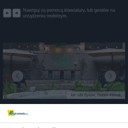
REKLAMA
Nawiguj za pomocą klawiatury, lub gestów na
urządzeniu mobilnym.
fot: UM Bytom, Hubert Klimek
Widzimisie w Parku Kachla, czyli nowa