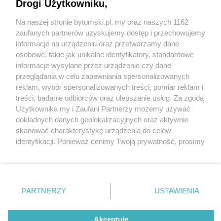
gastronomiczna ciekawostka na mapie Bytomia
Drogi Użytkowniku,
Na naszej stronie bytomski.pl, my oraz naszych 1162
Wydawca mediów
lokalnych
zaufanych partnerów uzyskujemy dostęp i przechowujemy
informacje na urządzeniu oraz przetwarzamy dane
osobowe, takie jak unikalne identyfikatory, standardowe
informacje wysyłane przez urządzenie czy dane
4 / 5
przeglądania w celu zapewniania spersonalizowanych
reklam, wybór spersonalizowanych treści, pomiar reklam i
Restauracja Widzimisie w
Nie zapomnij
treści, badanie odbiorców oraz ulepszanie usług. Za zgodą
zapoznać się z:
polityką prywatności
regulamin korzystania z portali
Użytkownika my i Zaufani Partnerzy możemy używać
Bytomiu
Twoje
miasto
Skontakuj się
z nami
dokładnych danych geolokalizacyjnych oraz aktywnie
Piekary Śląskie
Kontakt
skanować charakterystykę urządzenia do celów
Chorzów
Wydawca
identyfikacji. Ponieważ cenimy Twoją prywatność, prosimy
Tarnowskie Góry
Pogoda
Ruda Śląska
Noclegi
o zgodę na korzystanie z tych technologii poprzez
Świętochłowice
Reklama
kliknięcie „Akceptuję”. Zgoda jest dobrowolna i zawsze
Tychy
Redakcja
możesz ją zmienić/wycofać klikając przycisk ustawień
Bytom
Katowice
prywatności znajdujący się w lewym dolnym rogu strony
REKLAMA
PARTNERZY
USTAWIENIA
Gliwice
. Niektóre rodzaje przetwarzania danych nie wymagają
Zabrze
Zagłębie
zgody użytkownika, ale masz prawo sprzeciwić się
takiemu przetwarzaniu. Preferencje będą miały
Akceptuję