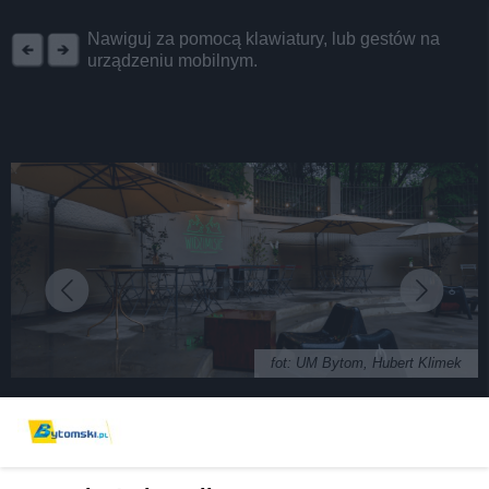
REKLAMA
Nawiguj za pomocą klawiatury, lub gestów na
urządzeniu mobilnym.
fot: UM Bytom, Hubert Klimek
Widzimisie w Parku Kachla, czyli nowa