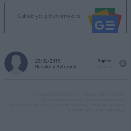
Subskrybuj bytomski.pl
20/02/2015
Napisz
Redakcja
Bytomski
do mnie
centrum przesiadkowe,
centrum przesiadkowe,
węzeł przesiadkowy,
dworzec autobusowy,
dworzec autobusowy,
dworzec kolejowy,
dworzec kolejowy,
dworzec pkp,
plac wolskiego,