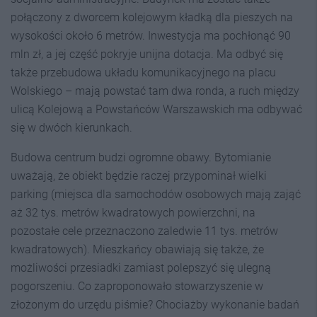
połączony z dworcem kolejowym kładką dla pieszych na
wysokości około 6 metrów. Inwestycja ma pochłonąć 90
mln zł, a jej część pokryje unijna dotacja. Ma odbyć się
także przebudowa układu komunikacyjnego na placu
Wolskiego – mają powstać tam dwa ronda, a ruch między
ulicą Kolejową a Powstańców Warszawskich ma odbywać
się w dwóch kierunkach.
Budowa centrum budzi ogromne obawy. Bytomianie
uważają, że obiekt będzie raczej przypominał wielki
parking (miejsca dla samochodów osobowych mają zająć
aż 32 tys. metrów kwadratowych powierzchni, na
pozostałe cele przeznaczono zaledwie 11 tys. metrów
kwadratowych). Mieszkańcy obawiają się także, że
możliwości przesiadki zamiast polepszyć się ulegną
pogorszeniu. Co zaproponowało stowarzyszenie w
złożonym do urzędu piśmie? Chociażby wykonanie badań