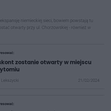
kspansję niemieckiej sieci, bowiem powstają tu
ostać otwarty przy ul. Chorzowskiej - również w
resować:
kont zostanie otwarty w miejscu
Bytomiu
 Lekszycki
21/02/2024
resować: