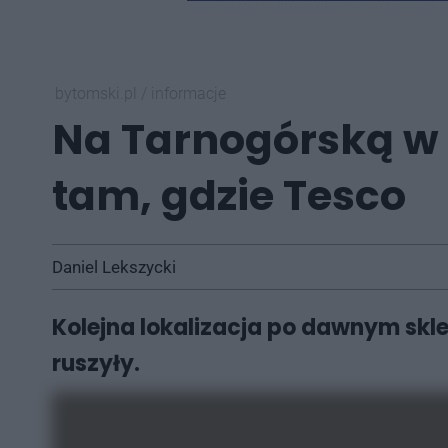
bytomski.pl
/
informacje
Na Tarnogórską w 
tam, gdzie Tesco
Daniel Lekszycki
Kolejna lokalizacja po dawnym skl
ruszyły.