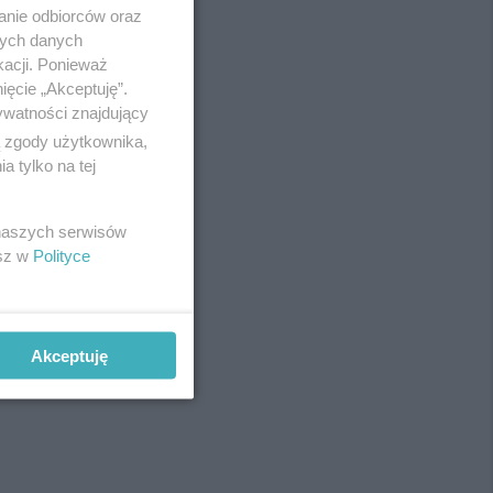
anie odbiorców oraz
nych danych
kacji. Ponieważ
ięcie „Akceptuję”.
ywatności znajdujący
ą zgody użytkownika,
 tylko na tej
 naszych serwisów
esz w
Polityce
Akceptuję