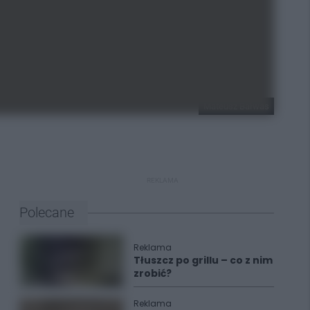
Mateusz Bałwas
REKLAMA
Polecane
Reklama
Tłuszcz po grillu – co z nim
zrobić?
Reklama