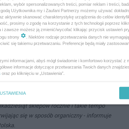
klam, wybór spersonalizowanych treści, pomiar reklam i treści, bad
rskiej powstanie nowy supermarket. W ubiegłym roku
 zgodą Użytkownika my i Zaufani Partnerzy możemy używać dokład
strony ulicy Strzelców Bytomskich zlikwidowano
az aktywnie skanować charakterystykę urządzenia do celów identyfi
ciwa budowa ruszyła w połowie lutego.
ść, prosimy o zgodę na korzystanie z tych technologii poprzez klikn
a i zawsze możesz ją zmienić/wycofać klikając przycisk ustawień pr
sieci Lidl w Bytomiu. Obiekt ma być dostępny
ogu strony
. Niektóre rodzaje przetwarzania danych nie wymagaj
iwić się takiemu przetwarzaniu. Preferencje będą miały zastosowania
 Strzelców Bytomskich, gdzie zostanie przebudowany
onów, który m.in. umożliwi wjazd na parking
idla mają potrwać do końca września tego roku.
szymi informacjami, abyś mógł świadomie i komfortowo korzystać z
gółowe informacje dotyczące przetwarzania Twoich danych znajdzi
s
oraz po kliknięciu w „Ustawienia”.
USTAWIENIA
 w tej chwili ponad 850 sklepów, ulokowanych na
lkadziesiąt sklepów rocznie i takie tempo
wijając się w sposób organiczny - informuje
olska.