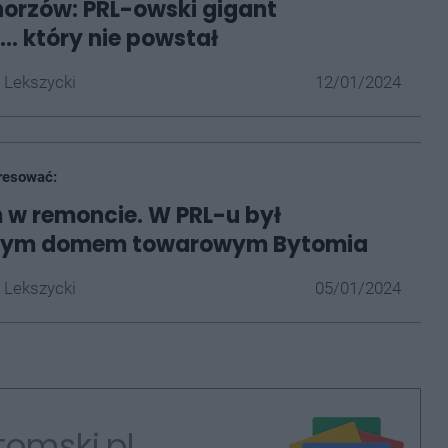
orzów: PRL-owski gigant
.. który nie powstał
 Lekszycki
12/01/2024
resować:
w remoncie. W PRL-u był
zym domem towarowym Bytomia
 Lekszycki
05/01/2024
tomski.pl