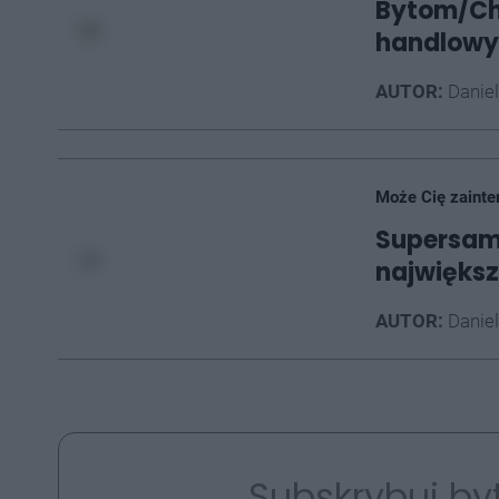
Bytom/Ch
handlowy.
AUTOR:
Daniel
Może Cię zainte
Supersam 
najwięks
AUTOR:
Daniel
Subskrybuj by