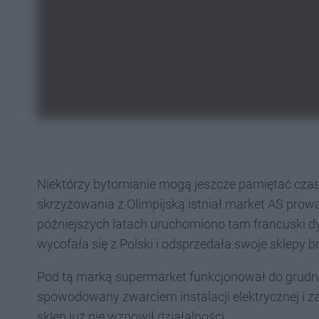
Niektórzy bytomianie mogą jeszcze pamiętać czasy,
skrzyżowania z Olimpijską istniał market AS pr
późniejszych latach uruchomiono tam francuski dys
wycofała się z Polski i odsprzedała swoje sklepy b
Pod tą marką supermarket funkcjonował do grudni
spowodowany zwarciem instalacji elektrycznej i za
sklep już nie wznowił działalności.