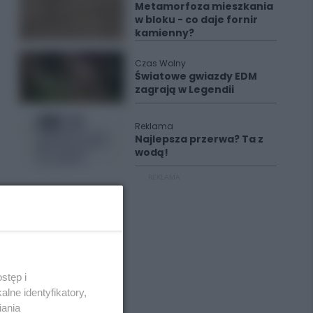
Metamorfoza mieszkania
w bloku - co daje fornir
kamienny?
Czas Wolny
Światowe gwiazdy EDM
zagrają w Legendii
Reklama
Najlepsza przerwa? Ta z
wodą!
REKLAMA
stęp i
lne identyfikatory,
iania