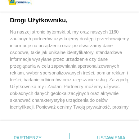
Drogi Użytkowniku,
Na naszej stronie bytomski.pl, my oraz naszych 1160
Wydawca mediów
lokalnych
zaufanych partnerów uzyskujemy dostęp i przechowujemy
informacje na urządzeniu oraz przetwarzamy dane
osobowe, takie jak unikalne identyfikatory, standardowe
informacje wysyłane przez urządzenie czy dane
przeglądania w celu zapewniania spersonalizowanych
reklam, wybór spersonalizowanych treści, pomiar reklam i
Nie zapomnij
treści, badanie odbiorców oraz ulepszanie usług. Za zgodą
zapoznać się z:
polityką prywatności
regulamin korzystania z portali
Użytkownika my i Zaufani Partnerzy możemy używać
Twoje
miasto
Skontaktuj się
z nami
dokładnych danych geolokalizacyjnych oraz aktywnie
Piekary Śląskie
Kontakt
skanować charakterystykę urządzenia do celów
Chorzów
Wydawca
identyfikacji. Ponieważ cenimy Twoją prywatność, prosimy
Tarnowskie Góry
Pogoda
Ruda Śląska
Noclegi
o zgodę na korzystanie z tych technologii poprzez
Świętochłowice
Reklama
kliknięcie „Akceptuję”. Zgoda jest dobrowolna i zawsze
Tychy
Redakcja
możesz ją zmienić/wycofać klikając przycisk ustawień
Bytom
Katowice
prywatności znajdujący się w lewym dolnym rogu strony
PARTNERZY
USTAWIENIA
Gliwice