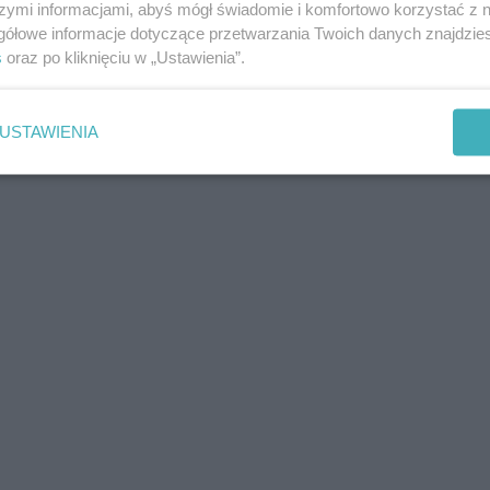
szymi informacjami, abyś mógł świadomie i komfortowo korzystać z
gółowe informacje dotyczące przetwarzania Twoich danych znajdzi
s
oraz po kliknięciu w „Ustawienia”.
USTAWIENIA