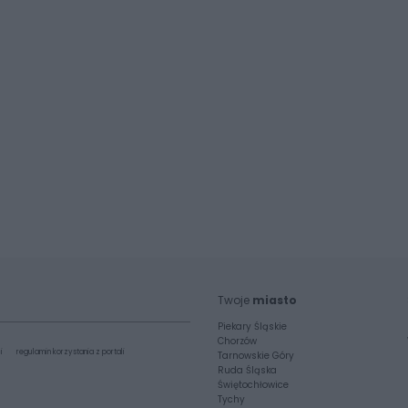
Twoje
miasto
Piekary Śląskie
Chorzów
i
regulamin korzystania z portali
Tarnowskie Góry
Ruda Śląska
Świętochłowice
Tychy