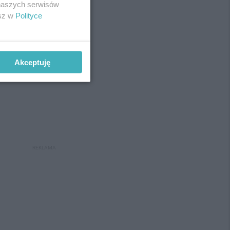
 naszych serwisów
esz w
Polityce
Akceptuję
REKLAMA
REKLAMA