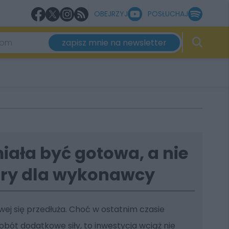
OBEJRZYJ
POSŁUCHAJ
zapisz mnie na newsletter
ała być gotowa, a nie
kary dla wykonawcy
wej się przedłuża. Choć w ostatnim czasie
bót dodatkowe siły, to inwestycja wciąż nie