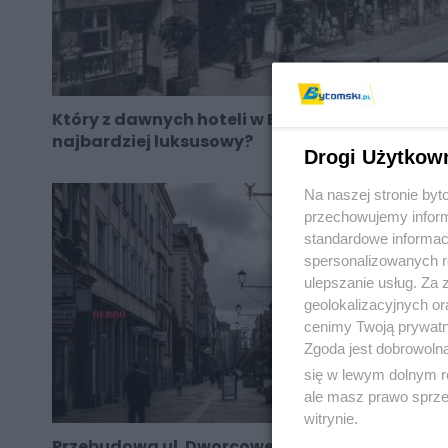
Który z dawnych hoteli w Bytomiu był
najbardziej luksusowy?
Drogi Użytkow
Na naszej stronie by
przechowujemy informa
standardowe informac
spersonalizowanych re
ulepszanie usług. Za
geolokalizacyjnych or
cenimy Twoją prywatno
Zgoda jest dobrowoln
się w lewym dolnym r
ale masz prawo sprzec
witrynie.
Przebudowa ul. Dworcowej. Co nas czeka?