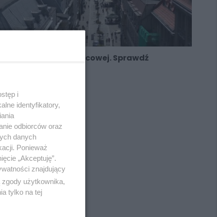
Przebudowa ul. Dworcowej. Sprawdź
harmonogam prac
stęp i
lne identyfikatory,
iania
anie odbiorców oraz
nych danych
kacji. Ponieważ
ięcie „Akceptuję”.
ywatności znajdujący
ą zgody użytkownika,
 tylko na tej