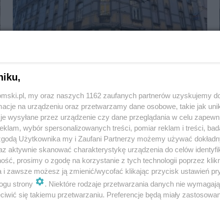
Dawny hotel przy Dworcowej na sprzedaż
niku,
tomski.pl, my oraz naszych 1162 zaufanych partnerów uzyskujemy do
cje na urządzeniu oraz przetwarzamy dane osobowe, takie jak unika
je wysyłane przez urządzenie czy dane przeglądania w celu zapewn
klam, wybór spersonalizowanych treści, pomiar reklam i treści, bad
 zgodą Użytkownika my i Zaufani Partnerzy możemy używać dokład
az aktywnie skanować charakterystykę urządzenia do celów identyfi
ść, prosimy o zgodę na korzystanie z tych technologii poprzez klikn
a i zawsze możesz ją zmienić/wycofać klikając przycisk ustawień pr
ogu strony
. Niektóre rodzaje przetwarzania danych nie wymagaj
iwić się takiemu przetwarzaniu. Preferencje będą miały zastosowania