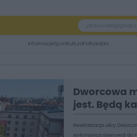
Informacje
Sport
Kultura
Polityka
Eko
Dworcowa mi
jest. Będą 
Rewitalizacja ulicy Dworco
wykonawca skierował do ro