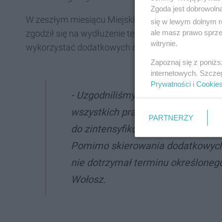
Zgoda jest dobrowoln
W zeszłym miesiącu Miejski Zarząd Dróg i Mostó
się w lewym dolnym r
ale masz prawo sprzec
zgodził się na wydłużenie terminu zakończenia rob
witrynie.
wykorzystać dodatkowych dni.
Zapoznaj się z poniż
internetowych. Szcze
Prywatności
i
Cookie
- Uzgodniliśmy z wykonawcą datę 
wszystkich prac i zgłoszenia ich
PARTNERZY
do zintensyfikowania realizacji 
Pomimo skierowania dodatkowych 
nie dotrzymał terminu określoneg
Wołosz.