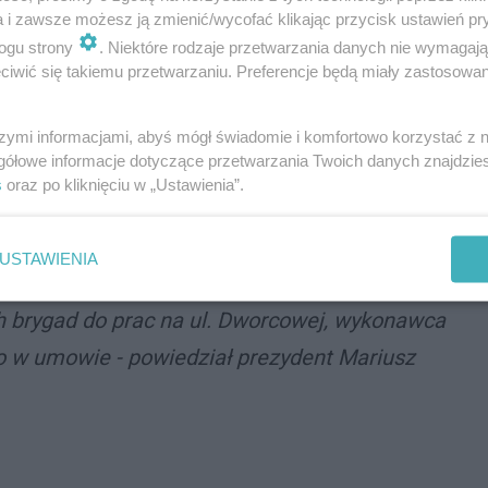
a i zawsze możesz ją zmienić/wycofać klikając przycisk ustawień pr
w uznał argumenty przedstawione przez wykonawcę i
ogu strony
. Niektóre rodzaje przetwarzania danych nie wymagaj
iwić się takiemu przetwarzaniu. Preferencje będą miały zastosowania
ót do 31 maja. Niestety firma Hucz nie zdołała
szymi informacjami, abyś mógł świadomie i komfortowo korzystać z
gółowe informacje dotyczące przetwarzania Twoich danych znajdzi
s
oraz po kliknięciu w „Ustawienia”.
31 maja jako ostateczny termin zakończenia
 do odbioru. Wielokrotnie wzywaliśmy wykonawcę
USTAWIENIA
robót związanych z wykonywaniem umowy.
brygad do prac na ul. Dworcowej, wykonawca
o w umowie - powiedział prezydent Mariusz