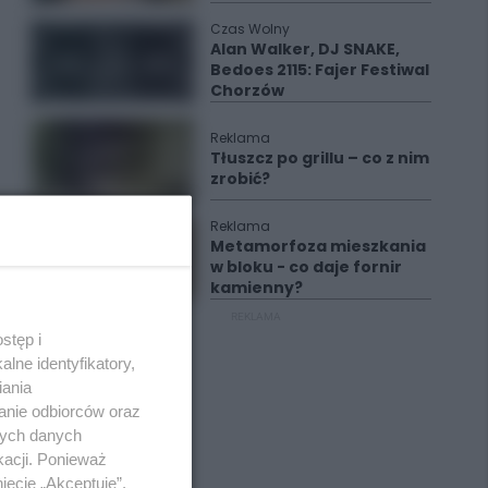
Czas Wolny
Alan Walker, DJ SNAKE,
Bedoes 2115: Fajer Festiwal
Chorzów
Reklama
Tłuszcz po grillu – co z nim
zrobić?
Reklama
Metamorfoza mieszkania
w bloku - co daje fornir
kamienny?
REKLAMA
stęp i
lne identyfikatory,
iania
anie odbiorców oraz
nych danych
kacji. Ponieważ
ięcie „Akceptuję”.