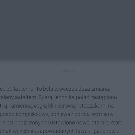
REKLAMA
ce 30 lat temu. To była wówczas duża zmiana,
lany asfaltem. Szarą, jednolitą połać zastąpiono
tką kamienną, cegłą klinkierową i otoczakami na
 sposób kompleksowy, ponieważ oprócz wymiany
sieci podziemnych i ustawiono nowe latarnie, które
o jednak wcześniej zapowiadanych ławek i gazonów z