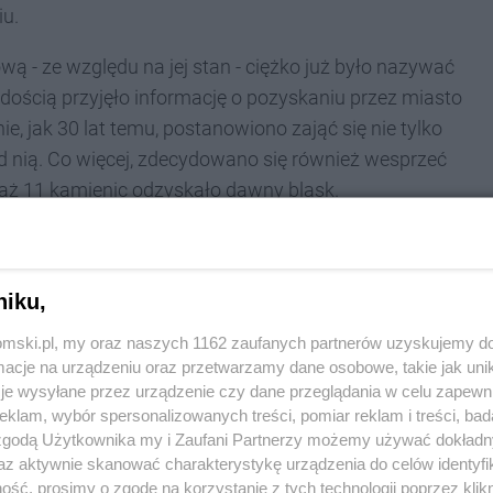
iu.
wą - ze względu na jej stan - ciężko już było nazywać
dością przyjęło informację o pozyskaniu przez miasto
e, jak 30 lat temu, postanowiono zająć się nie tylko
od nią. Co więcej, zdecydowano się również wesprzeć
aż 11 kamienic odzyskało dawny blask.
oblemów
niku,
licy z ruchu pieszych, konieczność pogodzenia
tomski.pl, my oraz naszych 1162 zaufanych partnerów uzyskujemy do
ątku sprawiały, że to nie będzie łatwa inwestycja.
cje na urządzeniu oraz przetwarzamy dane osobowe, takie jak unika
je wysyłane przez urządzenie czy dane przeglądania w celu zapewn
 komplikacje, jak np. odkrycie niezinwentaryzowanych
klam, wybór spersonalizowanych treści, pomiar reklam i treści, bad
cześniej nieplanowanych prac. Budowlańcom za to
 zgodą Użytkownika my i Zaufani Partnerzy możemy używać dokład
 łagodna. To jednak nie przyczyniło się do
az aktywnie skanować charakterystykę urządzenia do celów identyfi
ść, prosimy o zgodę na korzystanie z tych technologii poprzez klikn