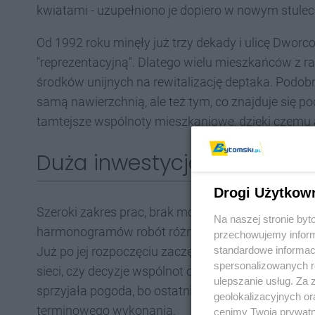
kwiatami - uzupełniono je dopiero w nowym stulec
Od 1992 roku minęły już trzy dekady i ulicę Dworco
"reprezentacyjną". Dlatego wielu mieszkańców z ra
środków unijnych na rewitalizację deptaka. Podobni
samą nawierzchnią, ale też tym, co znajduje się p
tamtejsze wspólnoty mieszkaniowe, dzięki czemu 
Duża inwestycja, dużo pr
Drogi Użytkow
Szeroki zakres prac, brak możliwości wyłączenia u
Na naszej stronie by
harmonogramów robót różnych wykonawców od pocz
przechowujemy informa
standardowe informac
Już po jej rozpoczęciu zaczęły pojawiać się różne
spersonalizowanych re
sieci, czy decyzje wspólnot o przeprowadzeniu w
ulepszanie usług. Za
sprzyjała pogoda, bo ostatnia zima była wyjątkowo
geolokalizacyjnych or
terminowego wykonania.
cenimy Twoją prywatno