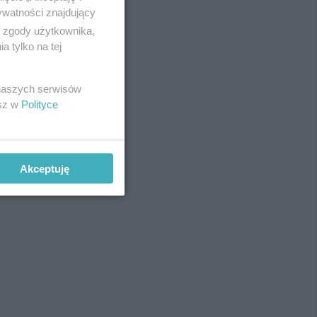
ywatności znajdujący
ą zgody użytkownika,
 tylko na tej
 naszych serwisów
esz w
Polityce
Akceptuję