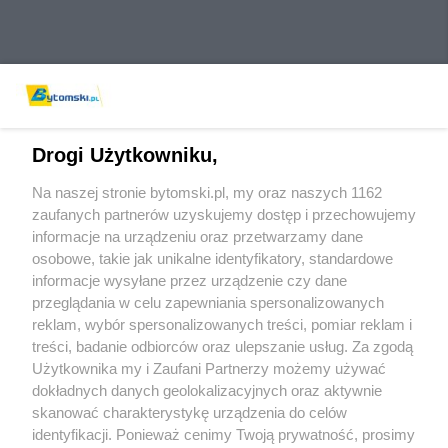
Drogi Użytkowniku,
Na naszej stronie bytomski.pl, my oraz naszych 1162
Wydawca mediów
lokalnych
zaufanych partnerów uzyskujemy dostęp i przechowujemy
informacje na urządzeniu oraz przetwarzamy dane
osobowe, takie jak unikalne identyfikatory, standardowe
informacje wysyłane przez urządzenie czy dane
przeglądania w celu zapewniania spersonalizowanych
reklam, wybór spersonalizowanych treści, pomiar reklam i
Nie zapomnij
treści, badanie odbiorców oraz ulepszanie usług. Za zgodą
zapoznać się z:
polityką prywatności
regulamin korzystania z portali
Użytkownika my i Zaufani Partnerzy możemy używać
Twoje
miasto
Skontaktuj się
z nami
dokładnych danych geolokalizacyjnych oraz aktywnie
Piekary Śląskie
Kontakt
skanować charakterystykę urządzenia do celów
Chorzów
Wydawca
identyfikacji. Ponieważ cenimy Twoją prywatność, prosimy
Tarnowskie Góry
Pogoda