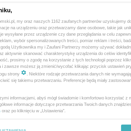
kary
niku,
tomski.pl, my oraz naszych 1162 zaufanych partnerów uzyskujemy do
cje na urządzeniu oraz przetwarzamy dane osobowe, takie jak unika
je wysyłane przez urządzenie czy dane przeglądania w celu zapewn
klam, wybór spersonalizowanych treści, pomiar reklam i treści, bad
 zgodą Użytkownika my i Zaufani Partnerzy możemy używać dokład
az aktywnie skanować charakterystykę urządzenia do celów identyfi
ść, prosimy o zgodę na korzystanie z tych technologii poprzez klikn
a i zawsze możesz ją zmienić/wycofać klikając przycisk ustawień pr
ogu strony
. Niektóre rodzaje przetwarzania danych nie wymagaj
iwić się takiemu przetwarzaniu. Preferencje będą miały zastosowania
szymi informacjami, abyś mógł świadomie i komfortowo korzystać z
gółowe informacje dotyczące przetwarzania Twoich danych znajdzi
s
oraz po kliknięciu w „Ustawienia”.
USTAWIENIA