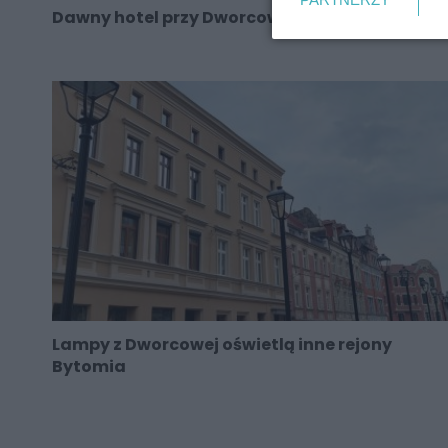
Dawny hotel przy Dworcowej na sprzedaż
Lampy z Dworcowej oświetlą inne rejony
Bytomia