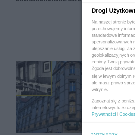
Drogi Użytkow
Na naszej stronie by
przechowujemy informa
standardowe informac
REKLAMA
spersonalizowanych re
ulepszanie usług. Za
geolokalizacyjnych or
cenimy Twoją prywatno
Zgoda jest dobrowoln
się w lewym dolnym r
ale masz prawo sprzec
witrynie.
Zapoznaj się z poniż
internetowych. Szcze
Prywatności
i
Cookie
PARTNERZY