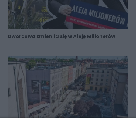
Dworcowa zmieniła się w Aleję Milionerów
Dworcowa miała być gotowa, a nie jest. Będą