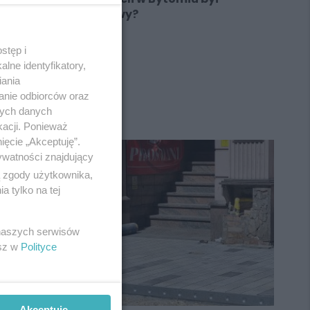
najbardziej luksusowy?
stęp i
lne identyfikatory,
iania
REKLAMA
anie odbiorców oraz
nych danych
kacji. Ponieważ
ięcie „Akceptuję”.
ywatności znajdujący
ą zgody użytkownika,
 tylko na tej
 naszych serwisów
esz w
Polityce
Akceptuję