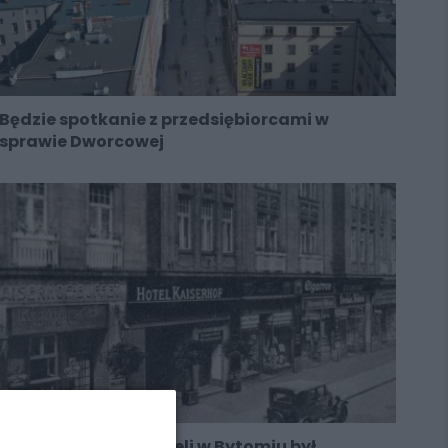
Będzie spotkanie z przedsiębiorcami w
sprawie Dworcowej
Który z dawnych hoteli w Bytomiu był