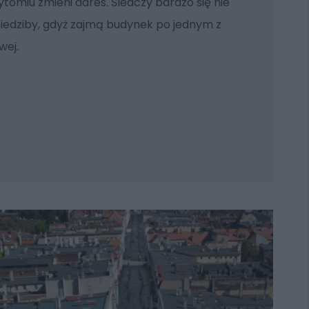
tomiu zmieni adres. Śledczy bardzo się nie
siedziby, gdyż zajmą budynek po jednym z
wej.