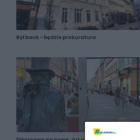
Był bank - będzie prokuratura
Dworcowa na nowo. Już oficjalnie