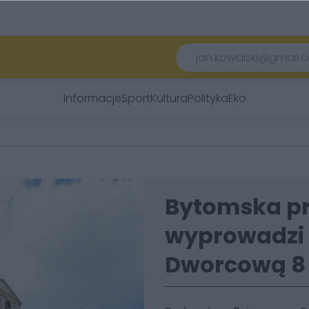
Informacje
Sport
Kultura
Polityka
Eko
Bytomska pr
wyprowadzi s
Dworcową 8