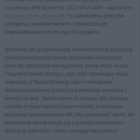
kosztowały BPK łącznie ok. 35,2 mln zł netto
- napisano w
komunikacie na stronie NIK
. Po zakończeniu prac izba
wystąpiła z zawiadomieniami o stwierdzonych
nieprawidłowościach do organów ścigania.
Wcześniej NIK przeprowadziła również kontrolę dotyczącą
rozwiązywania przez miasto problemów społecznych,
która też zakończyła się negatywną oceną władz miasta.
Prezydent Damian Bartyla i jego radni stanowiący wtedy
większość w Radzie Miejskiej całymi miesiącami
skutecznie blokowali publiczną prezentację wniosków z
kontroli na sesji. Doszło nawet do sytuacji, gdy opozycja
zwołała w trybie nadzwyczajnym obrady, a do miasta
przyjechali przedstawiciele NIK, aby przedstawić raport, ale
posiedzenie nie nie odbyło się z powodu nieobecności
rządzącej większości i braku wymaganego kworum.