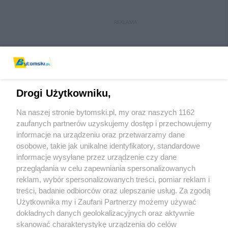
REKLAMA
Drogi Użytkowniku,
Na naszej stronie bytomski.pl, my oraz naszych 1162
Wydawca mediów
lokalnych
zaufanych partnerów uzyskujemy dostęp i przechowujemy
informacje na urządzeniu oraz przetwarzamy dane
osobowe, takie jak unikalne identyfikatory, standardowe
informacje wysyłane przez urządzenie czy dane
przeglądania w celu zapewniania spersonalizowanych
reklam, wybór spersonalizowanych treści, pomiar reklam i
Nie zapomnij
treści, badanie odbiorców oraz ulepszanie usług. Za zgodą
zapoznać się z:
polityką prywatności
regulamin korzystania z portali
Użytkownika my i Zaufani Partnerzy możemy używać
Twoje
miasto
Skontaktuj się
z nami
dokładnych danych geolokalizacyjnych oraz aktywnie
Piekary Śląskie
Kontakt
skanować charakterystykę urządzenia do celów