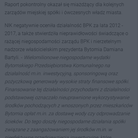
Raport pokontrolny okazał się miażdżący dla kolejnych
zarządów miejskiej spółki i ówczesnych władz miasta.
NIK negatywnie oceniła działalność BPK za lata 2012 -
2017, a także stwierdziła nieprawidłowości świadczące o
rażącej niegospodarności zarządu BPK i nierzetelnym
nadzorze właścicielskim prezydenta Bytomia Damiana
Bartyli. -
Wielomilionowe niegospodarne wydatki
Bytomskiego Przedsiębiorstwa Komunalnego na
działalność m.in. inwestycyjną, sponsoringową oraz
pożyczkową generowały wysokie straty finansowe spółki.
Finansowanie tej działalności przychodami z działalności
podstawowej oznaczało nieuprawnione wykorzystywanie
środków pochodzących z wnoszonych przez mieszkańców
Bytomia opłat m.in. za dostawę wody czy odprowadzanie
ścieków. Do tego doszły niegospodarne działania spółki
związane z zaangażowaniem jej środków m.in. w
nieefektywne przedsięwzięcia inwestycyjne, które