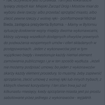
-
Tak, oczywiście jest to prawda. Tam jest kilkanaście
tysięcy złotych kar. Miejski Zarząd Dróg i Mostów miał do
wyboru dwie rzeczy: albo przestać sprzątać miasto, albo
zlecić pewne rzeczy z wolnej ręki
- poinformował Michał
Bieda, zastępca prezydenta Bytomia. -
Mamy w Bytomiu
sytuację dosłownie wojny między dwoma wykonawcami,
którzy używają wszelkich dostępnych chwytów prawnych
do podważania wzajemnych umów i ofert składanych w
postępowaniach. Jeden z wykonawców jest w tym
wyjątkowo biegły i kwestionuje każdy niemal element
zamówienia publicznego i je w ten sposób wydłuża. Jeżeli
nie możemy podpisać umowy, bo jeden z wykonawców
skarży każdy element procedury, to musimy, żeby zapewnić
sprzątanie, zlecić umowę z wolnej ręki lub innych trybach, z
których również korzystamy. I ten stan trwa już od
kilkunastu miesięcy, kiedy sprzątanie miasta jest po prostu
sabotowane przez jednego z wykonawców
- wyjaśnił.