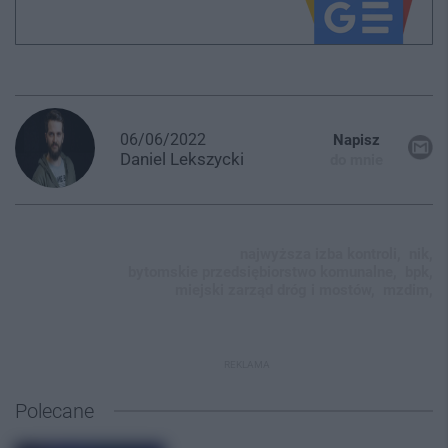
06/06/2022
Napisz
Daniel
Lekszycki
do mnie
najwyższa izba kontroli,
nik,
bytomskie przedsiębiorstwo komunalne,
bpk,
miejski zarząd dróg i mostów,
mzdim,
REKLAMA
Polecane