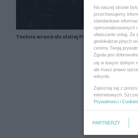
Na naszej stronie by
przechowujemy informa
standardowe informac
spersonalizowanych re
ulepszanie usług. Za
Techno wraca do starej Poczty
geolokalizacyjnych or
cenimy Twoją prywatno
Zgoda jest dobrowoln
się w lewym dolnym r
ale masz prawo sprzec
REKLAMA
witrynie.
Zapoznaj się z poniż
internetowych. Szcze
Prywatności
i
Cookie
PARTNERZY
REKLAMA