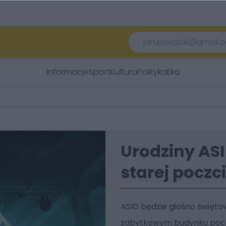
Informacje
Sport
Kultura
Polityka
Eko
Urodziny ASI
starej poczc
ASID będzie głośno świętowa
zabytkowym budynku poczty