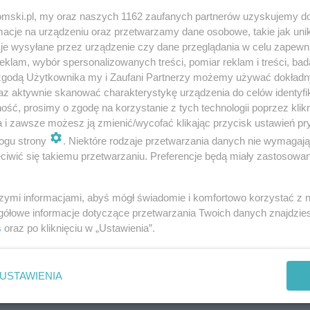
tomski.pl, my oraz naszych 1162 zaufanych partnerów uzyskujemy do
cje na urządzeniu oraz przetwarzamy dane osobowe, takie jak unika
je wysyłane przez urządzenie czy dane przeglądania w celu zapewn
klam, wybór spersonalizowanych treści, pomiar reklam i treści, bad
 zgodą Użytkownika my i Zaufani Partnerzy możemy używać dokład
Techno przyjęło się w zabytkowej poczcie
az aktywnie skanować charakterystykę urządzenia do celów identyfi
ść, prosimy o zgodę na korzystanie z tych technologii poprzez klikn
a i zawsze możesz ją zmienić/wycofać klikając przycisk ustawień pr
ogu strony
. Niektóre rodzaje przetwarzania danych nie wymagaj
iwić się takiemu przetwarzaniu. Preferencje będą miały zastosowania
szymi informacjami, abyś mógł świadomie i komfortowo korzystać z
gółowe informacje dotyczące przetwarzania Twoich danych znajdzi
s
oraz po kliknięciu w „Ustawienia”.
USTAWIENIA