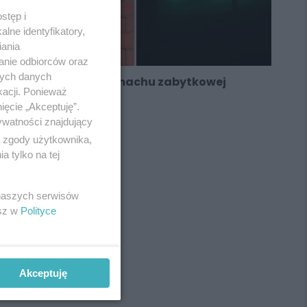
stęp i
lne identyfikatory,
iania
anie odbiorców oraz
nych danych
Impreza techno w gmachu zabytkowej
kacji. Ponieważ
bytomskiej poczty
ięcie „Akceptuję”.
ywatności znajdujący
ą zgody użytkownika,
 tylko na tej
REKLAMA
 naszych serwisów
esz w
Polityce
Akceptuję
REKLAMA