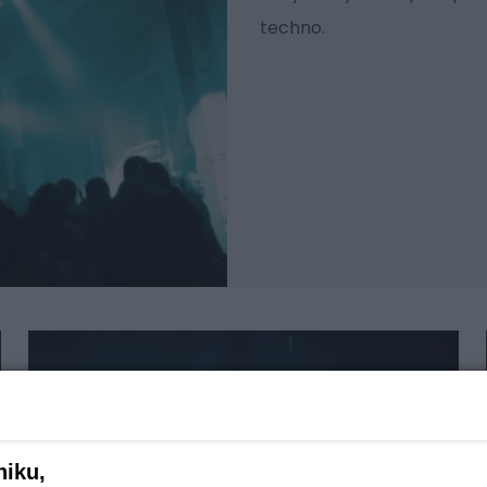
techno.
niku,