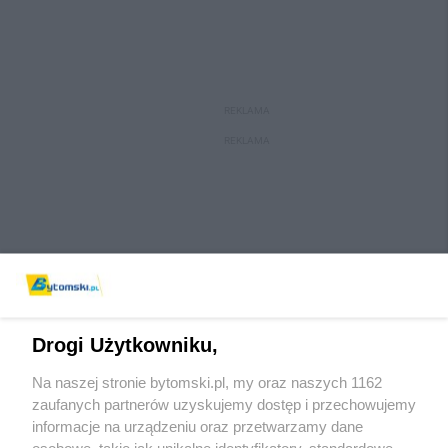
REKLAMA
REKLAMA
Drogi Użytkowniku,
Na naszej stronie bytomski.pl, my oraz naszych 1162
Wydawca mediów
lokalnych
zaufanych partnerów uzyskujemy dostęp i przechowujemy
informacje na urządzeniu oraz przetwarzamy dane
osobowe, takie jak unikalne identyfikatory, standardowe