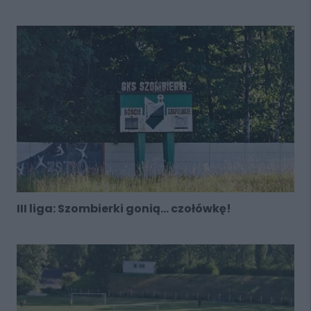
III liga: Szombierki gonią... czołówkę!