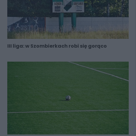
III liga: w Szombierkach robi się gorąco