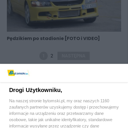
Pędzikiem po stadionie [FOTO i VIDEO]
1
2
NASTĘPNA
Drogi Użytkowniku,
Na naszej stronie bytomski.pl, my oraz naszych 1160
Wydawca mediów
lokalnych
zaufanych partnerów uzyskujemy dostęp i przechowujemy
informacje na urządzeniu oraz przetwarzamy dane
osobowe, takie jak unikalne identyfikatory, standardowe
informacje wysyłane przez urządzenie czy dane