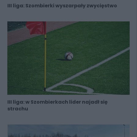
III liga: Szombierki wyszarpały zwycięstwo
III liga: w Szombierkach lider najadł się
strachu