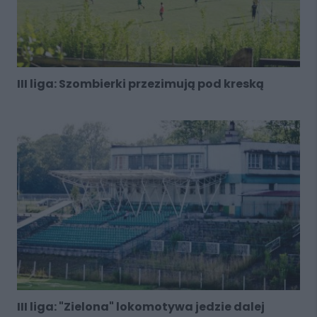
III liga: Szombierki przezimują pod kreską
III liga: "Zielona" lokomotywa jedzie dalej