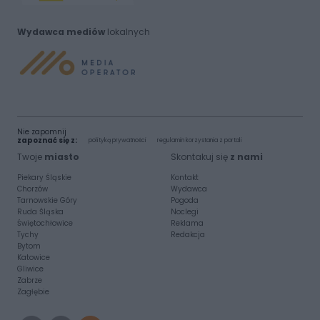
Wydawca mediów
lokalnych
Nie zapomnij
zapoznać się z:
polityką prywatności
regulamin korzystania z portali
Twoje
miasto
Skontakuj się
z nami
Piekary Śląskie
Kontakt
Chorzów
Wydawca
Tarnowskie Góry
Pogoda
Ruda Śląska
Noclegi
Świętochłowice
Reklama
Tychy
Redakcja
Bytom
Katowice
Gliwice
Zabrze
Zagłębie