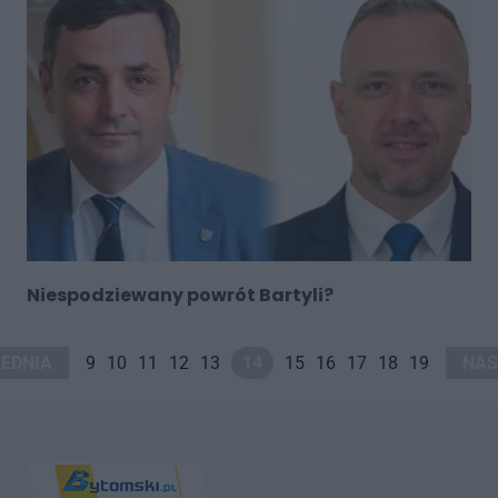
Niespodziewany powrót Bartyli?
EDNIA
9
10
11
12
13
14
15
16
17
18
19
NAS