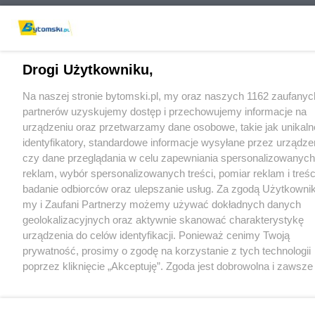
Drogi Użytkowniku,
Na naszej stronie bytomski.pl, my oraz naszych 1162 zaufanyc
partnerów uzyskujemy dostęp i przechowujemy informacje na
urządzeniu oraz przetwarzamy dane osobowe, takie jak unikaln
identyfikatory, standardowe informacje wysyłane przez urządze
czy dane przeglądania w celu zapewniania spersonalizowanych
reklam, wybór spersonalizowanych treści, pomiar reklam i treśc
badanie odbiorców oraz ulepszanie usług. Za zgodą Użytkowni
my i Zaufani Partnerzy możemy używać dokładnych danych
geolokalizacyjnych oraz aktywnie skanować charakterystykę
urządzenia do celów identyfikacji. Ponieważ cenimy Twoją
prywatność, prosimy o zgodę na korzystanie z tych technologii
poprzez kliknięcie „Akceptuję”. Zgoda jest dobrowolna i zawsze
możesz ją zmienić/wycofać klikając przycisk ustawień prywatn
znajdujący się w lewym dolnym rogu strony
. Niektóre rodza